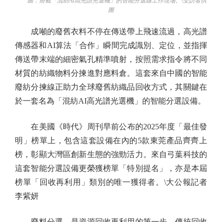
圖：搭載「混紡AI高光譜光選機」的智能分選線工作現場。\受訪者供
圖
成噸的廢舊衣料不停在傳送帶上飛速流過，高光譜
傳感器和AI算法「合作」瞬間完成識別、定位，並指揮
傳送帶末端的細密氣孔精準噴射，按照需求指令將不同
材質的紡織物料分揀進對應料倉。這套來自中國的智能
廢紡分揀線正助力全球廢舊紡織品回收方式，其關鍵在
於一套名為「混紡AI高光譜光選機」的智能分選設備。
在美國《時代》周刊早前公布的2025年度「最佳發
明」榜單上，包含這套設備在內的5款東莞產品齊齊上
榜，彰顯大灣區創新生態的強勁活力。來自弓葉科技的
這套智能分選設備更榮獲榜單「特別提名」，亦是本屆
榜單「回收再利用」類別的唯一獲得者。\大公報記者
李紫妍
廢料分選，是資源回收再利用的第一步。傳統回收