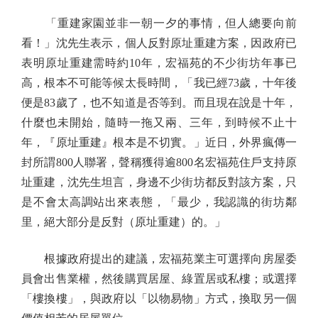
「重建家園並非一朝一夕的事情，但人總要向前
看！」沈先生表示，個人反對原址重建方案，因政府已
表明原址重建需時約10年，宏福苑的不少街坊年事已
高，根本不可能等候太長時間，「我已經73歲，十年後
便是83歲了，也不知道是否等到。而且現在說是十年，
什麼也未開始，隨時一拖又兩、三年，到時候不止十
年，『原址重建』根本是不切實。」近日，外界瘋傳一
封所謂800人聯署，聲稱獲得逾800名宏福苑住戶支持原
址重建，沈先生坦言，身邊不少街坊都反對該方案，只
是不會太高調站出來表態，「最少，我認識的街坊鄰
里，絕大部分是反對（原址重建）的。」
根據政府提出的建議，宏福苑業主可選擇向房屋委
員會出售業權，然後購買居屋、綠置居或私樓；或選擇
「樓換樓」，與政府以「以物易物」方式，換取另一個