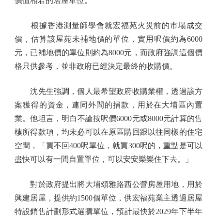
價值相若的居屋單位。
根據香港測量師學會就宏福苑火災前的市場成交
價，估算該屋苑未補地價的單位，實用呎價約為6000
元，已補地價的單位則約為8000元，而政府強調這個價
格只供參考，並非政府已經決定最終的收購價。
沈先生強調，個人最希望政府收購業權，透過該方
案獲得的資金，連同外間的捐款，用於在大埔區內置
業。他坦言，明白不論按呎價6000元或8000元計算的售
樓所得款項，均未必可以在原區購回跟以往同樣的住宅
空間，「買不回400呎單位，就買300呎的，重點是可以
盡快可以有一間自置單位，可以安安樂樂住下去。」
對於政府提出將大埔頌雅路西公營房屋用地，用於
興建居屋，提供約1500個單位，供宏福苑業主透過居屋
特設銷售計劃形式選購單位，預計最快於2029年下半年