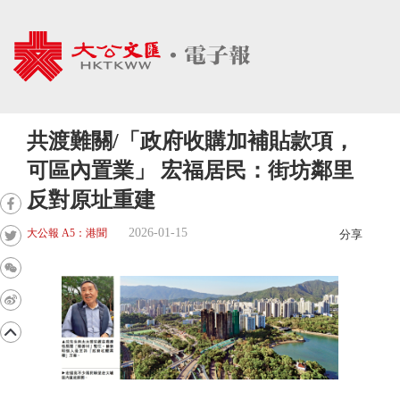
共渡難關/「政府收購加補貼款項，
可區內置業」 宏福居民：街坊鄰里
反對原址重建
2026-01-15
大公報 A5：港聞
分享