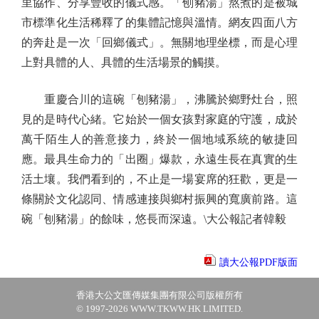
里協作、分享豐收的儀式感。「刨豬湯」熬煮的是被城
市標準化生活稀釋了的集體記憶與溫情。網友四面八方
的奔赴是一次「回鄉儀式」。無關地理坐標，而是心理
上對具體的人、具體的生活場景的觸摸。
重慶合川的這碗「刨豬湯」，沸騰於鄉野灶台，照
見的是時代心緒。它始於一個女孩對家庭的守護，成於
萬千陌生人的善意接力，終於一個地域系統的敏捷回
應。最具生命力的「出圈」爆款，永遠生長在真實的生
活土壤。我們看到的，不止是一場宴席的狂歡，更是一
條關於文化認同、情感連接與鄉村振興的寬廣前路。這
碗「刨豬湯」的餘味，悠長而深遠。\大公報記者韓毅
讀大公報PDF版面
香港大公文匯傳媒集團有限公司版權所有
© 1997-2026 WWW.TKWW.HK LIMITED.