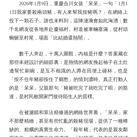
2026年1月9日，重慶合川女孩「呆呆」一句「1月1
1日我家要殺兩頭豬，有人來幫我按豬嗎？」在網絡上
投下一顆石子。誰也未料到，這陣漣漪會如此洶湧：數
千名網友從各地奔赴慶福村。村道被車輛塞滿，從村頭
蜿蜒至村尾，場面「比結婚還熱鬧」。
數千人奔赴，十萬人圍觀，內核是什麼？答案藏在
那些未經設計的細節裏：是熱情的網友挽起袖子在土灶
邊幫忙刷碗，是互不相識的人蹲在田埂上碰杯，也是
「按不住年豬卻按住了鄉愁」的情到濃時。真正打動人
的是「呆呆」父親那句「豬被吃完了就吃完了唄」的豁
達，是村民敞開家門接待陌生人的質樸。
在被濾鏡和算法精修過的網絡世界裏，「呆呆」家
不那麼精緻，甚至有些忙亂的殺豬現場，提供了一種稀
缺的、粗糲的真實生命力。「殺年豬」代表的是親友鄰