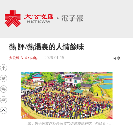
熱 評/熱湯裏的人情餘味
2026-01-15
大公報 A14：內地
分享
圖：數千網友趕赴合川雲門街道慶福村吃「刨豬宴」。