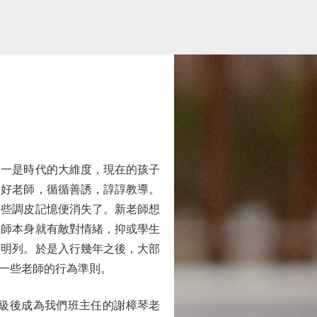
一是時代的大維度，現在的孩子
個好老師，循循善誘，諄諄教導。
那些調皮記憶便消失了。新老師想
教師本身就有敵對情緒，抑或學生
一明列。於是入行幾年之後，大部
一些老師的行為準則。
級後成為我們班主任的謝樟琴老