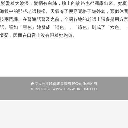
短髮燙着大波浪，髮梢有白絲，臉上的紋路也都顯露出來。她夏
海報中的那些老師模樣。天氣冷了便穿呢格子短外套，類似休
技兩門課。在普通話普及之前，全國各地的老師上課多是用方
話。譬如「黑色」她發成「喝色」，「綠色」則成了「六色」
懷疑，因而在口音上沒有跟着她跑偏。
香港大公文匯傳媒集團有限公司版權所有
© 1997-2026 WWW.TKWW.HK LIMITED.