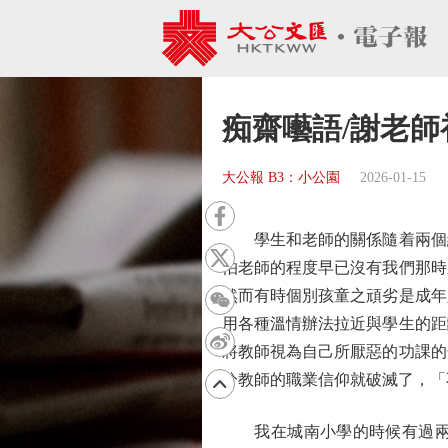
痴齋囈語/謝老師
大公報 B3：小公園
2026-01-15
學生和老師的關係隨着兩個維
怕老師的程度早已沒有我們那時
然而有時個別孩童之頑劣是成年
用各種溫情辦法拉近與學生的距
將教師視為自己所厭惡的功課的
分教師的職業信仰就破滅了，「
我在城南小學的時候有過兩任