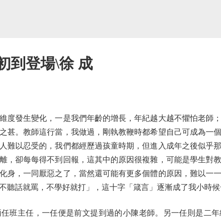
初到登場\徐 成
度發生變化，一是我們年齡的增長，年紀越大越不懼怕老師；
之甚。教師這行當，我做過，剛執教鞭時都希望自己可成為一
人難以忍受的，我們都經歷過孩童時期，但進入成年之後似乎
離，卻每每得不到回報，這其中的原因很複雜，可能是學生對
化身，一同厭惡之了，當然還可能有更多個體的原因，難以一
不聽話就罵，不學好就打」，這十字「箴言」逐漸成了我小時候
班主任，一任便是前文提到過的小陳老師。另一任則是二年