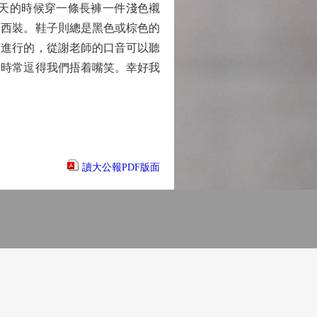
天的時候穿一條長褲一件淺色襯
閒西裝。鞋子則總是黑色或棕色的
言進行的，從謝老師的口音可以聽
，時常逗得我們捂着嘴笑。幸好我
讀大公報PDF版面