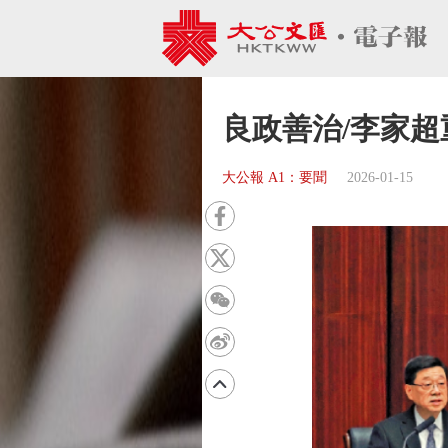
良政善治/李家超
大公報 A1：要聞
2026-01-15