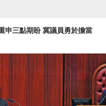
重申三點期盼 冀議員勇於擔當