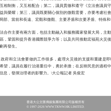
互相制衡，又互相配合；第二，議員貫徹和遵守《立法會議員
益與榮耀；第三，議員既要關心個別的微觀需要，亦要考慮社
局部、當前和長遠、宏觀和微觀、主要矛盾和次要矛盾、特殊和
合作主要有兩方面，包括主動融入和服務國家發展大局，主動
區，鞏固和提升香港國際競爭力等；以及共同推動宏福苑火災
劇再發生。
府和立法會要做的工作很多，處理火災後的支援和重建是即
希望，議員在履行治港重任中，勇於承擔；在反映民意的過程
信息，發揮治理者的影響力。\大公報記者 吳俊宏
香港大公文匯傳媒集團有限公司版權所有
© 1997-2026 WWW.TKWW.HK LIMITED.