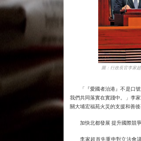
圖：行政長官李家超表
「『愛國者治港』不是口號，
我們共同落實在實踐中。」李家
關大埔宏福苑火災的支援和善後
加快北都發展 提升國際競
李家超首先重申對立法會議員