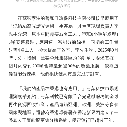
圖：弓葉科技為香港環保署在香港新界西建立了一整套人工智能廢棄
物分揀系統。
江蘇張家港的善和升環保科技有限公司較早應用了
「混紡AI高光譜光選機」生產線，其生產現場負責人李
先生介紹，原本車間需要32名工人，單班8小時能處理1
5噸廢舊服裝，應用這一智能分揀線後，同樣的工作量
只需4名工人，極大提高了效率。李先生說，2025年9月
時，公司接到一筆某全球服裝巨頭的訂單，要求其在一
個月內交付200噸含滌量超過90%的廢舊服裝，依靠這
條智能分揀線，他們很快便高質量完成了訂單。
「我們的產品在香港也有應用。」弓葉科技市場經
理劉嘉華介紹，弓葉科技已有數千台光選機服務於全球
再生資源回收行業，產品遠銷亞洲、歐洲、美洲等多個
國家與地區，還曾為香港環保署在香港新界西建立了一
整套人工智能廢棄物分揀系統，穩定運行已超過三年。