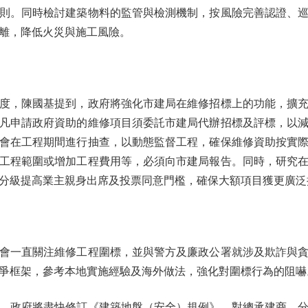
則。同時檢討建築物料的監管與檢測機制，按風險完善認證、
離，降低火災與施工風險。
，陳國基提到，政府將強化市建局在維修招標上的功能，擴充
凡申請政府資助的維修項目須委託市建局代辦招標及評標，以
會在工程期間進行抽查，以動態監督工程，確保維修資助按實
工程範圍或增加工程費用等，必須向市建局報告。同時，研究
分級提高業主親身出席及投票同意門檻，確保大額項目獲更廣泛
一直關注維修工程圍標，並與警方及廉政公署就涉及欺詐與貪
爭框架，參考本地實施經驗及海外做法，強化對圍標行為的阻嚇
政府將盡快修訂《建築地盤（安全）規例》，對總承建商、分