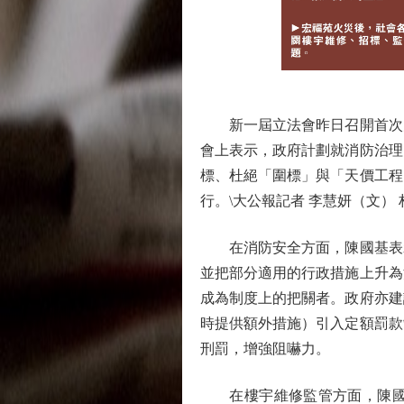
新一屆立法會昨日召開首次大
會上表示，政府計劃就消防治理
標、杜絕「圍標」與「天價工程
行。\大公報記者 李慧妍（文）
在消防安全方面，陳國基表示
並把部分適用的行政措施上升為
成為制度上的把關者。政府亦建
時提供額外措施）引入定額罰款
刑罰，增強阻嚇力。
在樓宇維修監管方面，陳國基