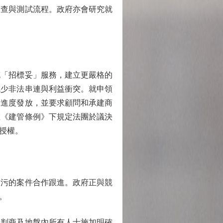
巡查與測試流程。政府亦會研究就
「招標妥」服務，建立更嚴格的
減少非法串連與利益衝突。就申領
際進度發放，並要求顧問和承建商
在《建管條例》下規定法團於議決
授權。
污的案件合作跟進。政府正與競
。
判商及地盤內所有人士施加明確