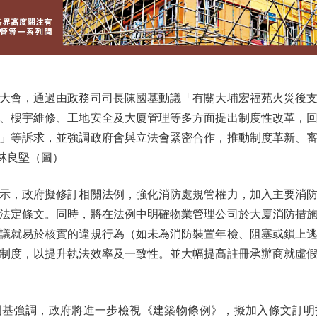
會，通過由政務司司長陳國基動議「有關大埔宏福苑火災後支
、樓宇維修、工地安全及大廈管理等多方面提出制度性改革，
」等訴求，並強調政府會與立法會緊密合作，推動制度革新、
 林良堅（圖）
，政府擬修訂相關法例，強化消防處規管權力，加入主要消防
法定條文。同時，將在法例中明確物業管理公司於大廈消防措
議就易於核實的違規行為（如未為消防裝置年檢、阻塞或鎖上
制度，以提升執法效率及一致性。並大幅提高註冊承辦商就虛
強調，政府將進一步檢視《建築物條例》，擬加入條文訂明