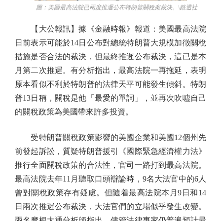
圖：美國最高法院已兩度推遲公布特朗普關稅案裁決。\路透社
【大公報訊】據《金融時報》報道：美國最高法院
日前表示可能於14日公布對總統特朗普大規模加徵關稅
措施是否合法的裁決，但最終推遲公布裁決，這已是本
月第二次推遲。有分析指出，最高法院一再拖延，表明
原本看似不利於特朗普的法律天平可能發生傾斜。特朗
普13日稱，關稅是他「最愛的單詞」，並再次吹噓自己
的關稅政策為美國帶來許多投資。
受特朗普關稅政策影響的美國企業和美國12個州先
前發起訴訟，質疑特朗普援引《國際緊急經濟權力法》
推行全面關稅政策的合法性，官司一路打到最高法院。
最高法院去年11月聽取口頭辯論時，9名大法官中的6人
曾對關稅政策存有疑慮。但隨着最高法院本月9日和14
日兩次推遲公布裁決，大法官們的立場似乎發生改變。
兩名摩根大通分析師指出，儘管法律專家仍普遍預計最