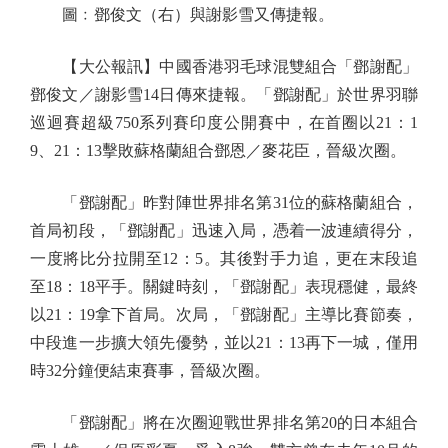
圖﹕鄧俊文（右）與謝影雪又傳捷報。
【大公報訊】中國香港羽毛球混雙組合「鄧謝配」
鄧俊文／謝影雪14日傳來捷報。「鄧謝配」於世界羽聯
巡迴賽超級750系列賽印度公開賽中，在首圈以21：1
9、21：13擊敗蘇格蘭組合鄧恩／麥花臣，晉級次圈。
「鄧謝配」昨對陣世界排名第31位的蘇格蘭組合，
首局初段，「鄧謝配」迅速入局，憑着一波連續得分，
一度將比分拉開至12：5。其後對手力追，更在末段追
至18：18平手。關鍵時刻，「鄧謝配」表現穩健，最終
以21：19拿下首局。次局，「鄧謝配」主導比賽節奏，
中段進一步擴大領先優勢，並以21：13再下一城，僅用
時32分鐘便結束賽事，晉級次圈。
「鄧謝配」將在次圈迎戰世界排名第20的日本組合