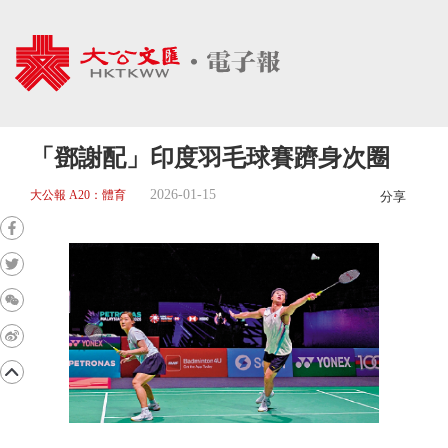
「鄧謝配」印度羽毛球賽躋身次圈
2026-01-15
大公報 A20：體育
分享