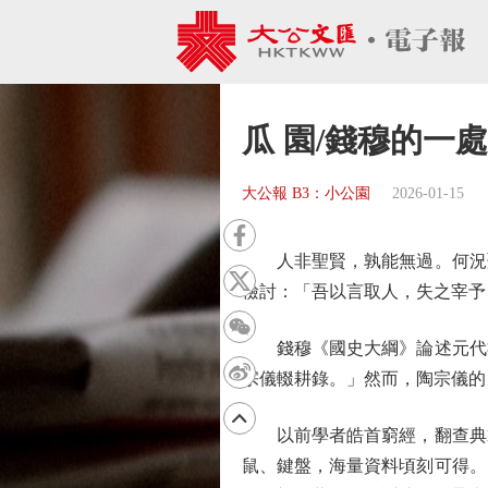
瓜 園/錢穆的一處
大公報 B3：小公園
2026-01-15
人非聖賢，孰能無過。何況聖
檢討：「吾以言取人，失之宰予
錢穆《國史大綱》論述元代社
宗儀輟耕錄。」然而，陶宗儀的
以前學者皓首窮經，翻查典籍
鼠、鍵盤，海量資料頃刻可得。