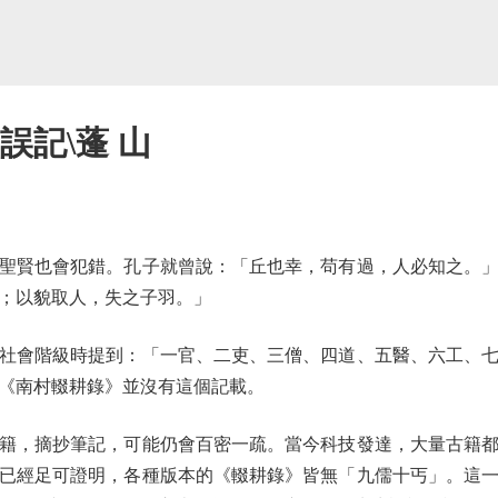
誤記\蓬 山
賢也會犯錯。孔子就曾說：「丘也幸，苟有過，人必知之。」
；以貌取人，失之子羽。」
會階級時提到：「一官、二吏、三僧、四道、五醫、六工、七
《南村輟耕錄》並沒有這個記載。
，摘抄筆記，可能仍會百密一疏。當今科技發達，大量古籍都
已經足可證明，各種版本的《輟耕錄》皆無「九儒十丐」。這