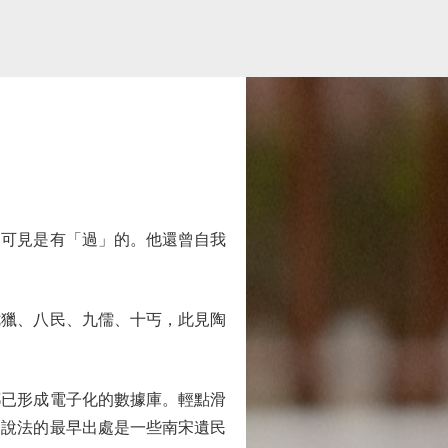
可見是有「過」的。他還曾自我
獵、八民、九儒、十丐，此見陶
已形成電子化的數據庫。輕點滑
一說法的最早出處是一些南宋遺民