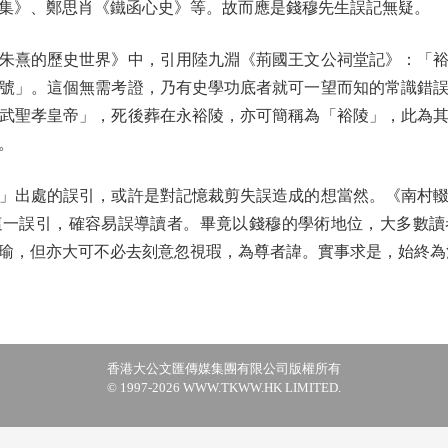
集》、鄭思肖《鐵函心史》等。故而應是錢穆先生誤記無疑。
熹的歷史世界》中，引用陸九淵《荊國王文公祠堂記》：「裕
號」。這個無需考證，乃有史學功底者就可一望而知的常識錯
武聖孝皇帝」，死後葬在永裕陵，亦可簡稱為「裕陵」，此為
。
出處的誤引，或許是對記憶裁剪失誤造成的想當然。《南村輟
這一誤引，確容易誤導讀者。畢竟以錢穆的學術地位，大多數讀
瑜，但亦大可不必去刻意忽視瑕，為尊者諱。實事求是，始終為
香港大公文匯傳媒集團有限公司版權所有
© 1997-2026 WWW.TKWW.HK LIMITED.