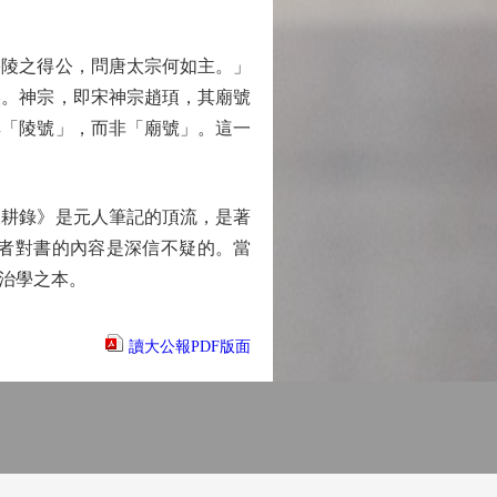
陵之得公，問唐太宗何如主。」
誤。神宗，即宋神宗趙頊，其廟號
其「陵號」，而非「廟號」。這一
耕錄》是元人筆記的頂流，是著
者對書的內容是深信不疑的。當
治學之本。
讀大公報PDF版面