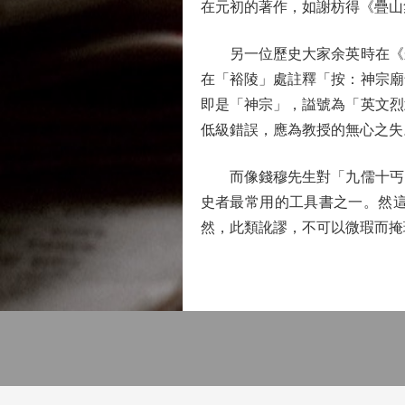
在元初的著作，如謝枋得《疊山
另一位歷史大家余英時在《朱
在「裕陵」處註釋「按：神宗廟
即是「神宗」，謚號為「英文烈
低級錯誤，應為教授的無心之失
而像錢穆先生對「九儒十丐」
史者最常用的工具書之一。然
然，此類訛謬，不可以微瑕而掩