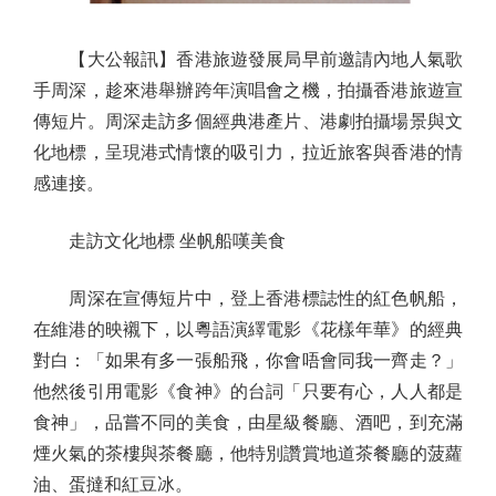
【大公報訊】香港旅遊發展局早前邀請內地人氣歌
手周深，趁來港舉辦跨年演唱會之機，拍攝香港旅遊宣
傳短片。周深走訪多個經典港產片、港劇拍攝場景與文
化地標，呈現港式情懷的吸引力，拉近旅客與香港的情
感連接。
走訪文化地標 坐帆船嘆美食
周深在宣傳短片中，登上香港標誌性的紅色帆船，
在維港的映襯下，以粵語演繹電影《花樣年華》的經典
對白：「如果有多一張船飛，你會唔會同我一齊走？」
他然後引用電影《食神》的台詞「只要有心，人人都是
食神」，品嘗不同的美食，由星級餐廳、酒吧，到充滿
煙火氣的茶樓與茶餐廳，他特別讚賞地道茶餐廳的菠蘿
油、蛋撻和紅豆冰。