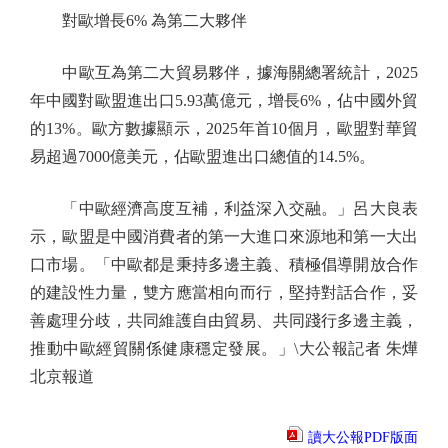
對歐增長6% 為第二大夥伴
中歐互為第二大貿易夥伴，據海關總署統計，2025
年中國對歐盟進出口5.93萬億元，增長6%，佔中國外貿
的13%。歐方數據顯示，2025年首10個月，歐盟對華貿
易超過7000億美元，佔歐盟進出口總值的14.5%。
「中歐經濟高度互補，利益深入交融。」呂大良表
示，歐盟是中國消費者的第一大進口來源地和第一大出
口市場。「中歐都是秉持多邊主義、積極倡導開放合作
的建設性力量，雙方應當相向而行，堅持對話合作，妥
善處理分歧，共同維護自由貿易、共同踐行多邊主義，
推動中歐經貿關係健康穩定發展。」\大公報記者 朱燁
北京報道
讀大公報PDF版面