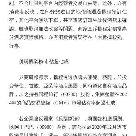
能、不合理限制平台內經營者交易自由等。此外，亦有
消費者反映，在部分旅遊目的地僅能通過攜程預訂住
宿，其他平台無法下單，甚至遭遇訂單生效後酒店未確
認、航班取消無法改簽等問題。商家直斥攜程定價常高
於酒店實際價格，亦有消費者質疑存在「大數據殺熟」
行為。
併購擴業務 市佔超七成
券商研報顯示，攜程透過收購去哪兒、藝龍，並投
資華住、首旅、亞朵等酒店集團，同時孵化自有酒店品
牌，加之持有同程旅行（00780）股份，集團整體在202
4年的商品交易總額（GMV）市場佔有率超過七成。
若企業違反國家《反壟斷法》，將面臨相應罰則。
以阿里巴巴（09988）為例，該公司於2020年12月遭市
監總局以實施「二選一」等涉嫌壟斷行為立案調查。20