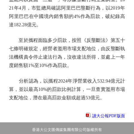
21年4月，市監總局確認阿里巴巴壟斷行為，以2019年
阿里巴巴在中國境內銷售額的4%作為罰款，破紀錄高
達182.28億元。
至於攜程面臨多少罰款，按照《反壟斷法》第五十
七條明確規定，經營者濫用市場支配地位，由反壟斷執
法機構責令停止違法行為，沒收違法所得，並處上一年
度銷售額1%至10%作為罰款。
分析認為，以攜程2024年淨營業收入532.94億元計
算，並以最高10%的罰款比例計算，一旦查實濫用市場
支配地位，潛在最高罰款金額或超過53億元。
讀大公報PDF版面
香港大公文匯傳媒集團有限公司版權所有