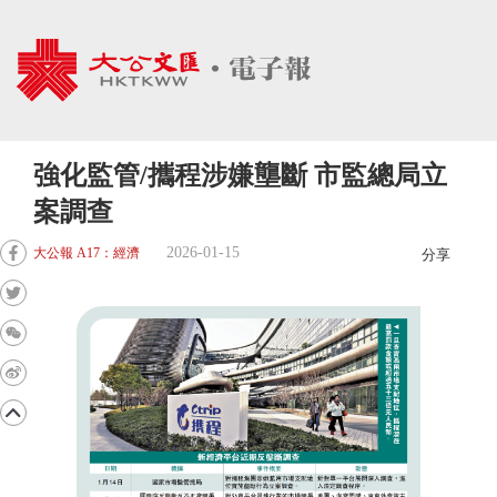
強化監管/攜程涉嫌壟斷 市監總局立
案調查
2026-01-15
大公報 A17：經濟
分享