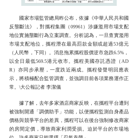
國家市場監管總局昨公布，依據《中華人民共和國
反壟斷法》，對攜程集團（09961）涉嫌濫用市場支配
地位實施壟斷行為立案調查。分析認為，一旦查實濫用
市場支配地位，攜程潛在最高罰款金額或超過53億元
（人民幣，下同）。消息拖累攜程股價逆市急跌6.5%，
以全日最低569.5港元收市。攜程美國存託憑證（AD
R）亦同步承壓，一度跌近兩成。攜程發聲明回應表
示，將積極配合監管調查，並強調目前各項業務運作正
常。\大公報記者 李潔儀
據了解，去年多家酒店商家反映，在攜程平台遭到
被強制開通「調價助手」功能，以便攜程監測自身產品
價格與競爭平台的差異，攜程可以在後台強制修改商家
的房間定價，導致商家利潤受損。迫於平台的市場地
位，許多商家只能選擇「忍氣吞聲」。