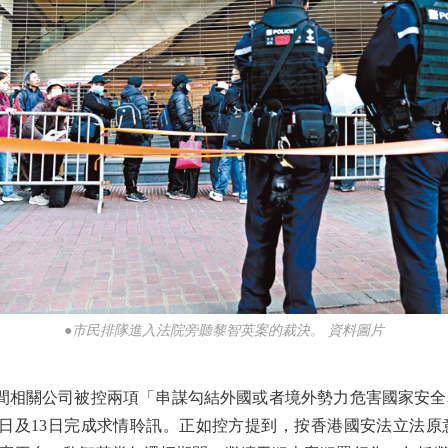
●市民排隊進入法院旁聽黎智英案的裁決。 資料圖片
相關公司被控兩項「串謀勾結外國或者境外勢力危害國家安全
2日及13日完成求情聆訊。正如控方提到，按香港國安法立法