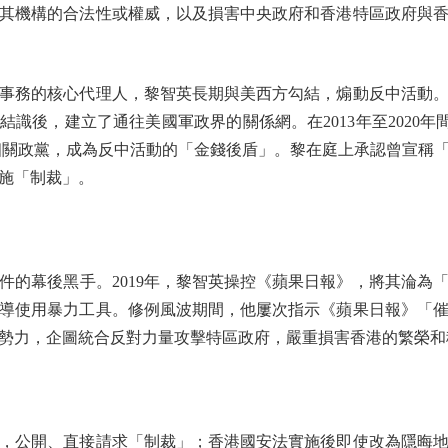
其機構的合法性或權威，以及損害中央政府和香港特區政府與
務的核心代理人，黎智英長期與美西方勾結，煽動反中活動。
n結識後，建立了通往美國軍政界的關係網。在2013年至2020年間，黎智
」及相關政黨，成為反中活動的「金錢後盾」。黎在庭上承認曾宣稱
施「制裁」。
幕後黑手。2019年，黎智英操控《蘋果日報》，將其淪為
導使用暴力工具。修例風波期間，他屢次指示《蘋果日報》「
勢力，企圖統合反對力量攻擊特區政府，嚴重損害香港的繁榮和
公開、直接請求「制裁」；香港國安法實施後即使改為隱晦地