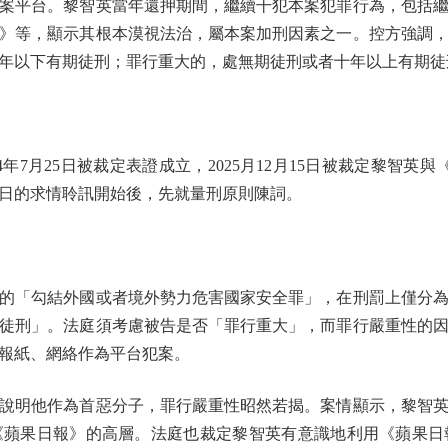
案平台。黎智英當年還押期間，繼續干犯本案犯罪行為，包括
》等，顯示其根本漠視法治，屬本案加刑因素之一。控方強調
年以下有期徒刑；罪行重大的，處無期徒刑或者十年以上有期徒
24年7月25日被裁定表證成立，2025月12月15日被裁定黎智
2日的求情聆訊開始後，先就量刑原則陳詞。
「勾結外國或者境外勢力危害國家安全罪」，在刑罰上僅分為
徒刑」。法庭須考慮被告是否「罪行重大」，而罪行嚴重性的
報紙、網絡作為平台犯案。
明他作為首惡分子，罪行嚴重性昭然若揭。案情顯示，黎智英
《蘋果日報》的高層。法庭也裁定黎智英有意識地利用《蘋果日