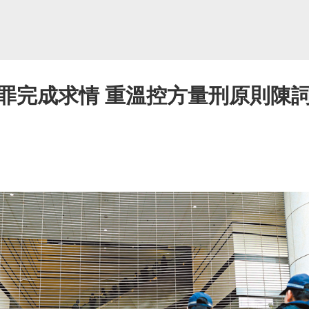
罪完成求情 重溫控方量刑原則陳詞