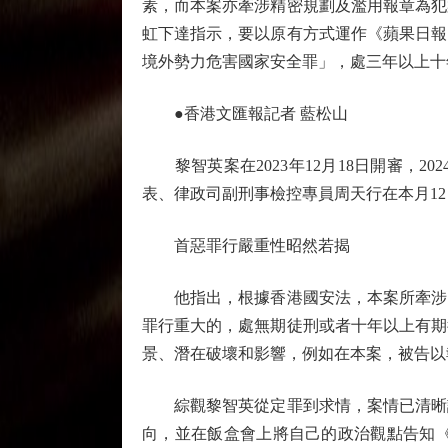
素，而本案亦牽涉精密規劃及濫用報章為犯
虹下達指示，要以原有方式運作《蘋果日報
境外勢力危害國家安全罪」，處三年以上十
●香港文匯報記者 藍松山
黎智英案在2023年12月18日開審，20
表、律政司副刑事檢控專員周天行在本月1
首惡罪行嚴重性昭然若揭
他指出，根據香港國安法，本案所牽涉的
罪行重大的，處無期徒刑或者十年以上有期
景、潛在破壞和影響，例如在本案，被告以
綜觀黎智英從定罪到求情，案情已清晰說
向，並在飯盒會上將自己的政治觀點告知