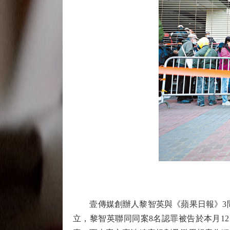
壹傳媒創辦人黎智英與《蘋果日報》3間
立，黎智英聯同同案8名認罪被告於本月1