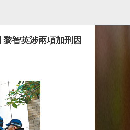
 黎智英涉兩項加刑因