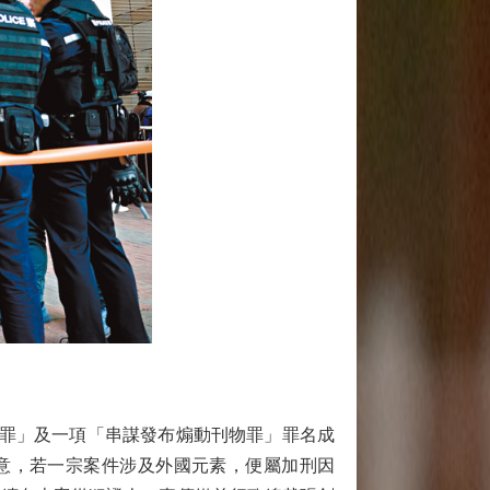
罪」及一項「串謀發布煽動刊物罪」罪名成
原意，若一宗案件涉及外國元素，便屬加刑因