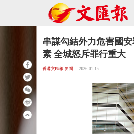
串謀勾結外力危害國安
素 全城怒斥罪行重大
香港文匯報 要聞
2026-01-15