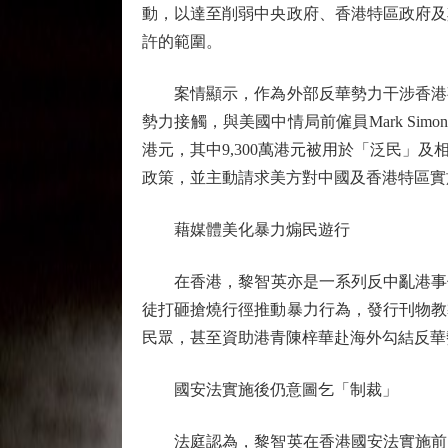
動，以達至削弱中央政府、香港特區政府及
許的範圍。
案情顯示，作為外部反華勢力干涉香港事
勢力接觸，與美國中情局前僱員Mark Simo
港元，其中9,300萬港元被用於「泛民
政策，並主動請求美方對中國及香港特區實
藉媒體美化暴力煽民遊行
在香港，黎智英亦是一系列反中亂港事件的
徒打砸搶燒行徑推動暴力行為，發行刊物教
民眾，甚至資助港青陳梓華赴海外勾結反華
國安法實施後仍意圖乞「制裁」
法庭認為，黎智英在香港國安法實施前，