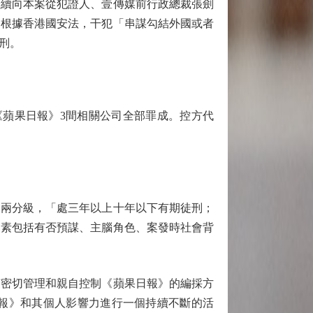
繼續向本案從犯證人、壹傳媒前行政總裁張劍
，根據香港國安法，干犯「串謀勾結外國或者
刑。
英與《蘋果日報》3間相關公司全部罪成。控方代
兩分級，「處三年以上十年以下有期徒刑；
因素包括有否預謀、主腦角色、案發時社會背
密切管理和親自控制《蘋果日報》的編採方
報》和其個人影響力進行一個持續不斷的活