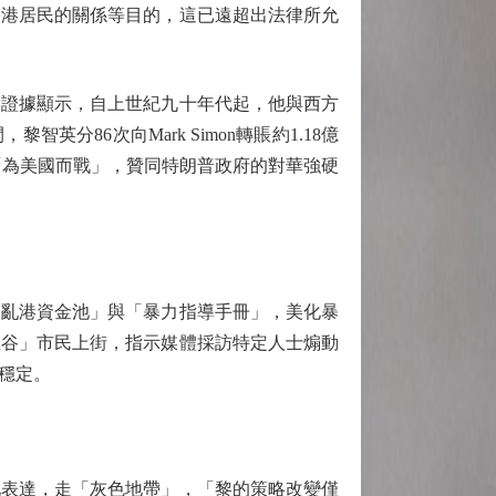
香港居民的關係等目的，這已遠超出法律所允
證據顯示，自上世紀九十年代起，他與西方
英分86次向Mark Simon轉賬約1.18億
「為美國而戰」，贊同特朗普政府的對華強硬
「亂港資金池」與「暴力指導手冊」，美化暴
催谷」市民上街，指示媒體採訪特定人士煽動
穩定。
表達，走「灰色地帶」，「黎的策略改變僅