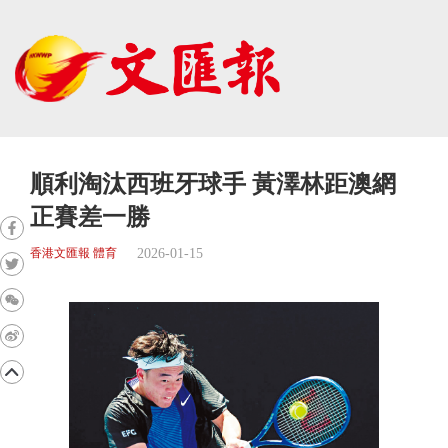
順利淘汰西班牙球手 黃澤林距澳網
正賽差一勝
2026-01-15
香港文匯報 體育