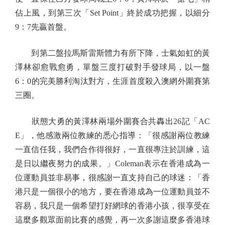
佔上風，到第三次「Set Point」終於成功把握，以細分
9：7先贏首盤。
到第二盤拉馬斯雷斯體力有所下降，士氣如虹的黃
澤林卻愈戰愈勇，單盤三度打破對手發球局，以一盤
6：0的完美勝利淘汰對方，生涯首度殺入澳網外圍賽第
三圈。
狀態大勇的黃澤林兩場外圍賽合共轟出26記「AC
E」，他感激兩位教練的悉心指導：「很感謝兩位教練
一直信任我，我們合作得很好，一直很專注於訓練，這
是日以繼夜努力的成果。」Coleman表示在香港成為一
位運動員並非易事，很感謝一直支持自己的球迷：「香
港只是一個很小的地方，要在香港成為一位運動員並不
容易，我只是一個希望打好網球的香港小孩，很享受在
這麼多觀眾面前比賽的感覺，再一次多謝這麼多香港球