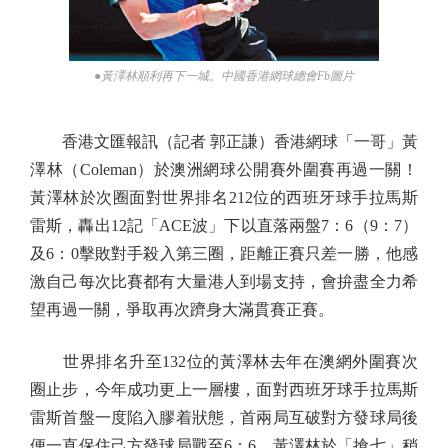
●黃澤林順利再下一城。中國香港網球總會Fb圖片
香港文匯報訊（記者 郭正謙）香港網球「一哥」黃
澤林（Coleman）於澳洲網球公開賽外圍賽再過一關！
黃澤林於次圈面對世界排名212位的西班牙球手拉馬斯
雷斯，轟出12記「ACE波」下以直落兩盤7：6（9：7）
及6：0擊敗對手殺入第三圈，距離正賽只差一勝，他感
激自己每次比賽都有大量港人到場支持，會拚盡全力希
望再過一關，爭取再次躋身大滿貫賽正賽。
世界排名升至132位的黃澤林去年在澳網外圍賽次
圈止步，今年成功更上一層樓，面對西班牙球手拉馬斯
雷斯首盤一度陷入膠着狀態，首兩局互破對方發球局後
便一直保住己方發球局戰至6：6，黃澤林於「搶七」稍