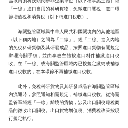
區域內的科技類民辦非企業單位（以下稱享惠主體）經
「一線」進口自用的科研貨物，免徵進口關稅、進口環
節增值稅和消費稅（以下稱進口稅收）。
海關監管區域與中華人民共和國關境內的其他地區
（以下稱內地）之間為「二線」。經「二線」進入內地
的免稅科研貨物及其研發成品，按照進口貨物有關規定
辦理海關手續，並由享惠主體按進口料件補繳進口稅
收。在「一線」或海關監管區域內已按規定繳納或補繳
進口稅收的，在本環節不再補繳進口稅收。
此外，免稅科研貨物及其研發成品在海關監管區域
內流通時，參照通知相關規定，補繳進口稅收。從海關
監管區域經「一線」離境的貨物，涉及出口關稅應稅商
品的徵收出口關稅。出口貨物增值稅、消費稅政策按現
行規定執行。