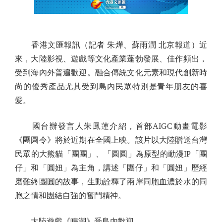
香港文匯報訊（記者 朱燁、蘇雨潤 北京報道）近
來，大陸影視、遊戲等文化產業蓬勃發展、佳作頻出，
受到海內外普遍歡迎。融合傳統文化元素和現代創新時
尚的優秀產品尤其受到島內民眾特別是青年朋友的喜
愛。
國台辦發言人朱鳳蓮介紹，首部AIGC動畫電影
《團圓令》將於近期在全國上映。該片以大陸贈送台灣
民眾的大熊貓「團團」、「圓圓」為原型的動漫IP「團
仔」和「圓妞」為主角，講述「團仔」和「圓妞」歷經
磨難終團圓的故事，生動詮釋了兩岸同胞血濃於水的同
胞之情和團結自強的奮鬥精神。
大陸遊戲《鳴潮》受島內歡迎