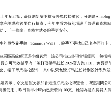
%，還特別新增兩檔海外馬拉松攤位，分別是Amazing Thailan
拿完號碼布後要自行檢查，今年主辦方特別增設「號碼布查核
助，「一條龍」查核方式令跑手更安心。
跑手牆（Runner's Wall），跑手可尋找自己名字再打
as展區高級經理馮小姐表示，該公司推出多項會場優惠，包括
消費亦可憑收據享有「渣打香港馬拉松2026官方跑TEE」免費
套、帽子等馬拉松配件，其中以紫色渣打馬拉松特別設計系列最
姐表示，今次是首次參加香港渣打馬拉松博覽會，博覽期間公司每
及比賽後使用，昨日首半小時內已派發約100支。她認為是次博覽