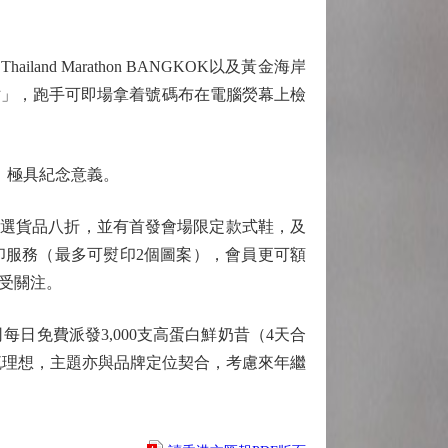
d Marathon BANGKOK以及黃金海岸
站」，跑手可即場拿着號碼布在電腦熒幕上檢
卡，極具紀念意義。
精選貨品八折，並有首發會場限定款式鞋，及
熨印服務（最多可熨印2個圖案），會員更可額
受關注。
日免費派發3,000支高蛋白鮮奶昔（4天合
人流理想，主題亦與品牌定位契合，考慮來年繼