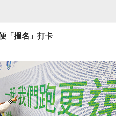
便「搵名」打卡