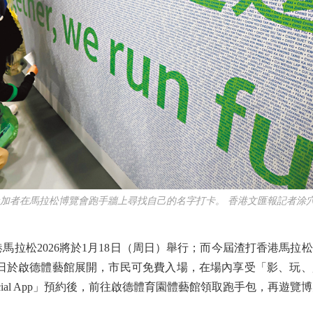
參加者在馬拉松博覽會跑手牆上尋找自己的名字打卡。 香港文匯報記者涂穴
松2026將於1月18日（周日）舉行；而今屆渣打香港馬拉松博
連四日於啟德體藝館展開，市民可免費入場，在場內享受「影、玩
fficial App」預約後，前往啟德體育園體藝館領取跑手包，再