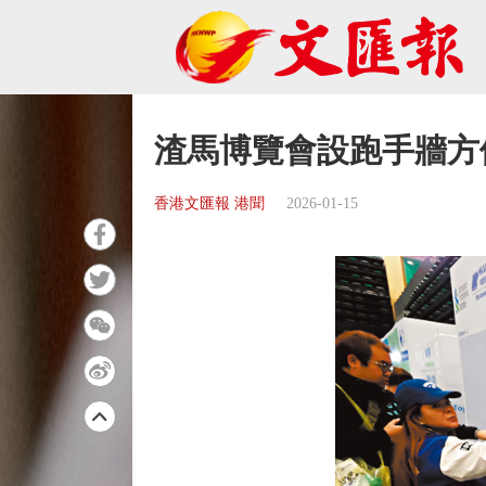
渣馬博覽會設跑手牆方
香港文匯報 港聞
2026-01-15