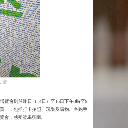
 攝
覽會則於昨日（14日）至16日下午3時至9
、買」，包括打卡拍照、玩樂及購物。各跑手
遊覽博覽會，感受渣馬氛圍。