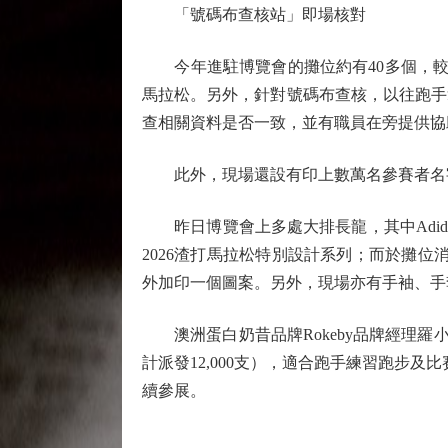
「號碼布查核站」即場核對
今年進駐博覽會的攤位約有40多個，較上年多25
馬拉松。另外，針對號碼布查核，以往跑手
查相關資料是否一致，並有職員在旁提供協
此外，現場還設有印上數萬名參賽者名字的巨型
昨日博覽會上多處大排長龍，其中Adid
2026渣打馬拉松特別設計系列；而於攤位
外加印一個圖案。另外，現場亦有手袖、手
澳洲蛋白奶昔品牌Rokeby品牌經理羅小
計派發12,000支），適合跑手練習跑步
續參展。