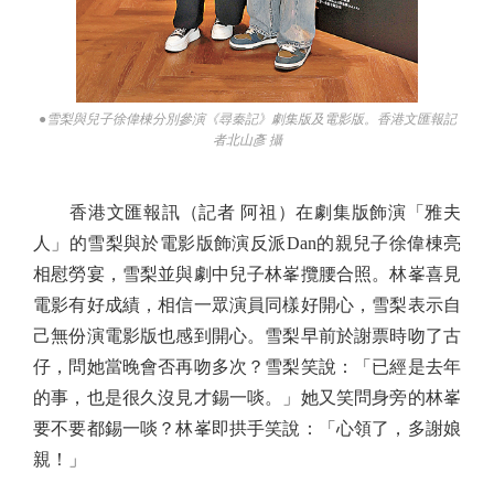
●雪梨與兒子徐偉棟分別參演《尋秦記》劇集版及電影版。香港文匯報記
者北山彥 攝
香港文匯報訊（記者 阿祖）在劇集版飾演「雅夫
人」的雪梨與於電影版飾演反派Dan的親兒子徐偉棟亮
相慰勞宴，雪梨並與劇中兒子林峯攬腰合照。林峯喜見
電影有好成績，相信一眾演員同樣好開心，雪梨表示自
己無份演電影版也感到開心。雪梨早前於謝票時吻了古
仔，問她當晚會否再吻多次？雪梨笑說：「已經是去年
的事，也是很久沒見才錫一啖。」她又笑問身旁的林峯
要不要都錫一啖？林峯即拱手笑說：「心領了，多謝娘
親！」