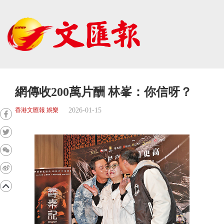
網傳收200萬片酬 林峯：你信呀？
2026-01-15
香港文匯報 娛樂