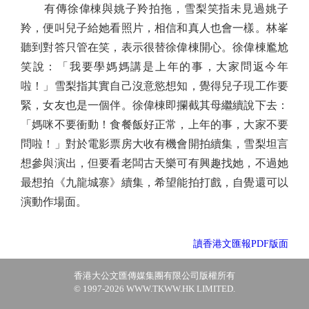
有傳徐偉棟與姚子羚拍拖，雪梨笑指未見過姚子
羚，便叫兒子給她看照片，相信和真人也會一樣。林峯
聽到對答只管在笑，表示很替徐偉棟開心。徐偉棟尷尬
笑說：「我要學媽媽講是上年的事，大家問返今年
啦！」雪梨指其實自己沒意慾想知，覺得兒子現工作要
緊，女友也是一個伴。徐偉棟即攔截其母繼續說下去：
「媽咪不要衝動！食餐飯好正常，上年的事，大家不要
問啦！」對於電影票房大收有機會開拍續集，雪梨坦言
想參與演出，但要看老闆古天樂可有興趣找她，不過她
最想拍《九龍城寨》續集，希望能拍打戲，自覺還可以
演動作場面。
讀香港文匯報PDF版面
香港大公文匯傳媒集團有限公司版權所有
© 1997-2026 WWW.TKWW.HK LIMITED.