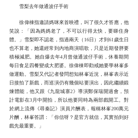
雪梨去年做通波仔手術
徐偉棟指邀請媽咪來首映禮，叫了很久才答應，他
笑說：「因為媽媽老了，不可以行得太快，要睇住身
體。」雪梨即不認老，指過兩天（16日）才到61歲生日
也不算老，她還經常到內地商演唱歌，只是近期發胖要
積極減肥。她自爆去年4月曾做通波仔手術，休養期間
每日食足四餐變成大肥婆。徐偉棟即勸戒她要學林峯多
做運動。雪梨又代記者發問想知林峯近況，林峯表示近
日接拍了新戲，而巡演仍有幾個站要演出，因此繼續鍛
煉體能，他又跟《九龍城寨2》導演鄭保瑞開過會，預
計電影在3月中開拍，所以他要同時為兩部戲開工。對
於網上流傳《尋秦記》演員片酬表，報稱林峯200萬元
片酬，林峯答謂：「你信呀？是官方就信，其實拍到好
戲先最重要。」