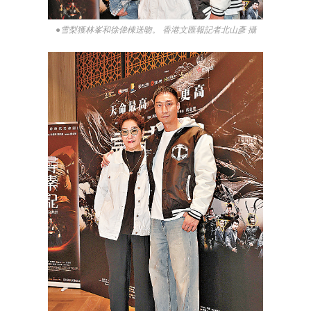
●雪梨獲林峯和徐偉棟送吻。 香港文匯報記者北山彥 攝