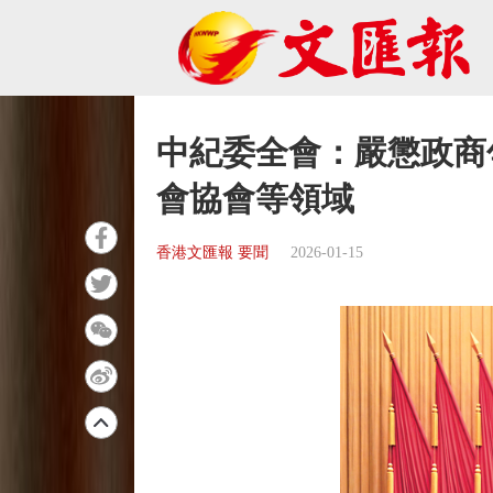
中紀委全會：嚴懲政商
會協會等領域
香港文匯報 要聞
2026-01-15