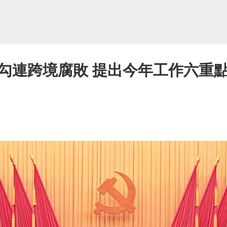
勾連跨境腐敗 提出今年工作六重點