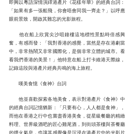
即興以粵語深情演繹港產片《花樣年華》的經典台詞：
「如果有多一張船飛，你會唔會同我一齊走？」以呼應
眼前景致，開啟其難忘的光影旅程。
他在船上欣賞尖沙咀鐘樓這地標性景點時倍感興
奮，有感而發：「我對香港的感覺，當然是存在港劇當
中，非常熱鬧又非常國際化，是個非常立體的城市。看
看我們香港的美景！」他特意在船上打卡維港天際線，
記錄這段與港產片經典共鳴的海上旅程。
嘆美食憶《食神》台詞
他並喜歡探索各地美食，表示對港產片《食神》中
的經典台詞記憶猶新：「只要有心，人人都是食神」，
而他在香港之行中也嘗盡香港美食，從星級餐廳的精緻
料理、世界級酒吧的匠心雞尾酒，到街頭茶樓與茶餐廳
的煙火氣息，也讓其感覺像是沉浸在港產片中的光影片