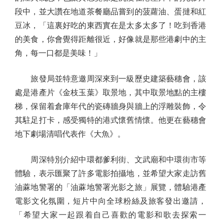
段中，並大讚在地道茶餐廳品嘗到的菠蘿油、蛋撻和紅
豆冰，「這裏好吃的東西實在是太多太多了！吃到香港
的美食，你會覺得距離很近，好像就是那些港劇中的主
角，每一口都是美味！」
旅發局並特意邀周深來到一級歷史建築藝穗會，該
處是港產片《金枝玉葉》取景地，其中取景地點的主樓
梯，保留着倉庫年代的瓷磚牆身與牆上的浮雕裝飾，令
其駐足打卡，感受獨特的港式懷舊情懷。他更在藝穗會
地下劇場清唱代表作《大魚》。
周深特別介紹中環都爹利街、文武廟和中環街市等
體驗，表示匯聚了許多電影拍攝地，並希望大家走訪舊
油蔴地警署的「油蔴地警署光影之旅」展覽，體驗港產
電影文化氛圍，短片中向全球粉絲及旅客發出邀請，
「希望大家一起跟着自己喜歡的電影和歌去探索一