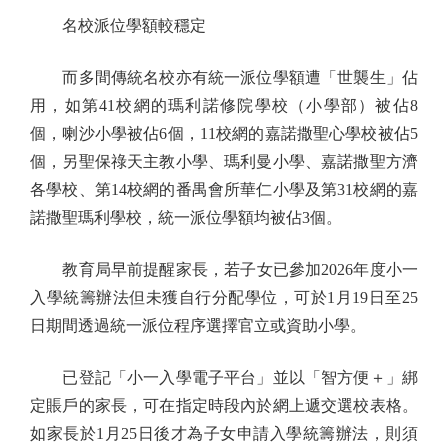
名校派位學額較穩定
而多間傳統名校亦有統一派位學額遭「世襲生」佔
用，如第41校網的瑪利諾修院學校（小學部）被佔8
個，喇沙小學被佔6個，11校網的嘉諾撒聖心學校被佔5
個，另聖保祿天主教小學、瑪利曼小學、嘉諾撒聖方濟
各學校、第14校網的番禺會所華仁小學及第31校網的嘉
諾撒聖瑪利學校，統一派位學額均被佔3個。
教育局早前提醒家長，若子女已參加2026年度小一
入學統籌辦法但未獲自行分配學位，可於1月19日至25
日期間透過統一派位程序選擇官立或資助小學。
已登記「小一入學電子平台」並以「智方便＋」綁
定賬戶的家長，可在指定時段內於網上遞交選校表格。
如家長於1月25日後才為子女申請入學統籌辦法，則須