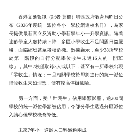
香港文匯報訊（記者 莫楠）特區政府教育局昨日公
布《2026年度統一派位各小一學校網選校名冊》，為家
長提供最新官立及資助小學新學年小一升學資訊。隨着
適齡學童人數持續下降，多區小學收生不足問題日益嚴
峻，面臨縮班甚至殺校危機。數據顯示，至少38所學校
於第一階段的自行分配學位收生未達16人的「開班
線」，其中7校僅取錄3人或以下，甚至有一所學校出現
「零收生」情況；一旦相關學校於即將進行的統一派位
階段收生未如理想，便有較高停辦風險。
另一方面，受「世襲生」佔用學額影響，逾200間
學校的統一派位學額被佔用，令部分學生透過分區派位
入讀心儀學校機會降低。
未來7年小一適齡人口料減逾兩成