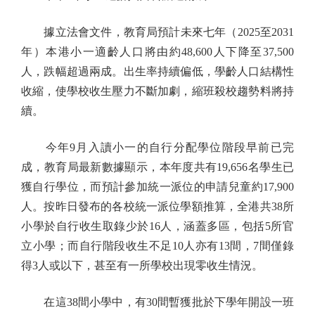
據立法會文件，教育局預計未來七年（2025至2031
年）本港小一適齡人口將由約48,600人下降至37,500
人，跌幅超過兩成。出生率持續偏低，學齡人口結構性
收縮，使學校收生壓力不斷加劇，縮班殺校趨勢料將持
續。
今年9月入讀小一的自行分配學位階段早前已完
成，教育局最新數據顯示，本年度共有19,656名學生已
獲自行學位，而預計參加統一派位的申請兒童約17,900
人。按昨日發布的各校統一派位學額推算，全港共38所
小學於自行收生取錄少於16人，涵蓋多區，包括5所官
立小學；而自行階段收生不足10人亦有13間，7間僅錄
得3人或以下，甚至有一所學校出現零收生情況。
在這38間小學中，有30間暫獲批於下學年開設一班