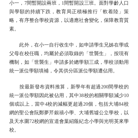
小一，7間暫開設兩班，1間暫開設三班。面對學齡人口
與學額的持續下跌，教育局正積極推行「軟着陸」策
略，有序整合學校資源，以適應社會變化，保障教育質
素。
此外，在小一自行收生中，如申請學生兄姊在學或
父母在校任職，均屬於必須取錄的「世襲生」，按現有
機制，如「世襲生」申請多於總學額三成，學校須動用
統一派位學額填補，令其供分區派位學額遭佔用。
按最新發布資料推算，新學年有超過200間學校的
統一派位學額因此被佔用，其中38校的相關學額減少10
個或以上，當中4校的減幅更超過20個，包括大埔84校
網的聖公會阮鄭夢芹銀禧小學、大埔舊墟公立學校，以
及天水圍72校網的宣道會葉紹蔭紀念小學與光明英來學
校。