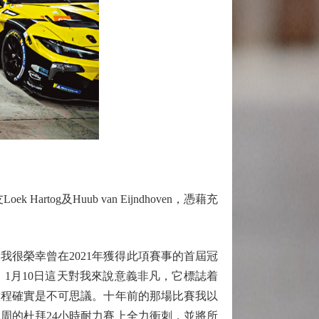
artog及Huub van Eijndhoven，憑藉充
我很榮幸曾在2021年獲得此項賽事的首屆冠
1月10日這天對我來說意義非凡，它標誌着
旅程確實是不可思議。十年前的那場比賽我以
周的杜拜24小時耐力賽上全力衝刺，並將所