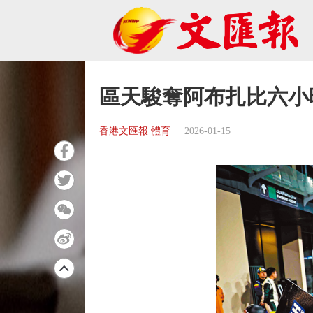
區天駿奪阿布扎比六小
香港文匯報 體育
2026-01-15