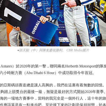
●區天駿（中）與隊友慶祝勝利。 CBR Media圖片
026年的第一擊，聯同兩名Herberth Motorsport的隊友Loek H
耐力賽（Abu Dhabi 6 Hour）中成功取得今年首冠。
比的亞斯碼頭賽道總是讓人高興的，我們在這裏有着無數的回憶。
夠踏上頒獎台的最後一級，無疑是最好的方式開始2026年賽季。
海的一場地方賽事中，當時的我完全是一個外行人，這十年的
也應該算是有一點進步吧。至於接下來的計劃是保持狀態，於本