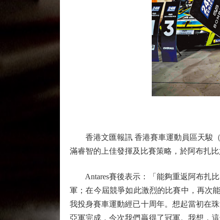
香港文匯報訊 香港賽車運動員區天駿（Antares）於2
滿睿智的上佳發揮及比賽策略，於阿布扎比六小時
Antares賽後表示：「能夠重返阿布扎
軍；在今屆競爭如此激烈的比賽中，再次能
我投身賽車運動經已十周年。想起當初在珠
亞軍完成，今次我們贏得了冠軍。我想，這