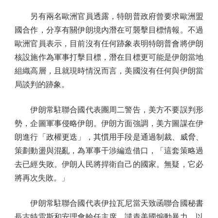
另有兩名歐洲官員透露，特朗普政府曾要求歐洲盟
國合作，分享有關伊朗境內潛在可襲擊目標情報。不過
歐洲官員表示，目前沒有任何跡象表明特朗普會將伊朗
核設施作為軍事打擊目標，潛在目標更可能是伊朗當地
組織高層，且就現時情況而言，美國沒有任何與伊朗當
局談判的跡象。
伊朗常駐聯合國代表團周二警告，美方不要誤判形
勢，企圖軍事侵略伊朗。伊朗方面強調，美方圖謀在伊
朗進行「政權更迭」，其慣用手段是通過制裁、威脅、
策劃動盪與混亂，為軍事干涉編造借口，「這套策略過
去已經失敗。伊朗人民將捍衛自己的國家。無疑，它必
將再次失敗。」
伊朗常駐聯合國代表伊拉瓦尼當天致函聯合國秘書
長古特雷斯和安理會輪任主席，譴責美國煽動暴力，以