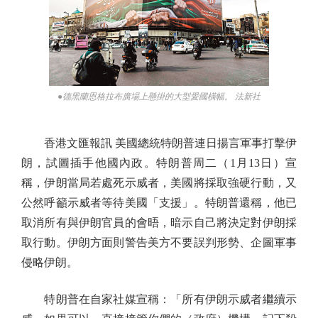
●德黑蘭恩格拉布廣場上懸掛的大型愛國橫幅。 法新社
香港文匯報訊 美國總統特朗普連日揚言軍事打擊伊
朗，試圖插手他國內政。特朗普周二（1月13日）宣
稱，伊朗當局若處死示威者，美國將採取強硬行動，又
公然呼籲示威者等待美國「支援」。特朗普還稱，他已
取消所有與伊朗官員的會晤，暗示自己將決定對伊朗採
取行動。伊朗方面則警告美方不要誤判形勢、企圖軍事
侵略伊朗。
特朗普在自家社媒宣稱：「所有伊朗示威者繼續示