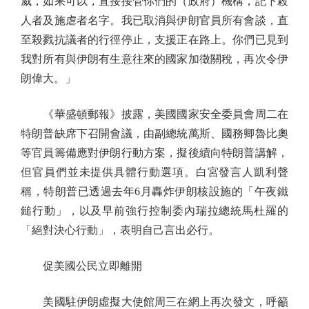
威，如果可以，直接接管你們的（政府）機構，記下殺
人者及施虐者名字。我已取消與伊朗官員所有會談，直
至殺戮抗議者的行徑停止，支援正在路上。你們已見到
我對所有與伊朗有生意往來的國家加徵關稅，再次令伊
朗偉大。」
《華盛頓郵報》披露，美國國家安全委員會周二在
特朗普缺席下召開會議，由副總統萬斯、國務卿魯比奧
等官員籌備應對伊朗行動方案，擬後續向特朗普講解，
但官員們並未提供具體行動選項。白宮發言人凱利聲
稱，特朗普已透過去年6月轟炸伊朗核設施的「午夜鐵
鎚行動」，以及早前強行控制委內瑞拉總統馬杜羅的
「絕對決心行動」，表明自己言出必行。
促美國公民立即離開
美國駐伊朗虛擬大使館周三在網上再次發文，呼籲