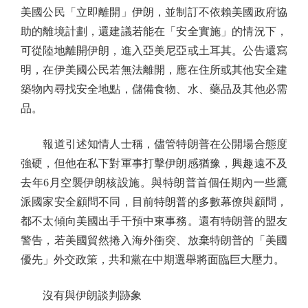
美國公民「立即離開」伊朗，並制訂不依賴美國政府協
助的離境計劃，還建議若能在「安全實施」的情況下，
可從陸地離開伊朗，進入亞美尼亞或土耳其。公告還寫
明，在伊美國公民若無法離開，應在住所或其他安全建
築物內尋找安全地點，儲備食物、水、藥品及其他必需
品。
報道引述知情人士稱，儘管特朗普在公開場合態度
強硬，但他在私下對軍事打擊伊朗感猶豫，興趣遠不及
去年6月空襲伊朗核設施。與特朗普首個任期內一些鷹
派國家安全顧問不同，目前特朗普的多數幕僚與顧問，
都不太傾向美國出手干預中東事務。還有特朗普的盟友
警告，若美國貿然捲入海外衝突、放棄特朗普的「美國
優先」外交政策，共和黨在中期選舉將面臨巨大壓力。
沒有與伊朗談判跡象