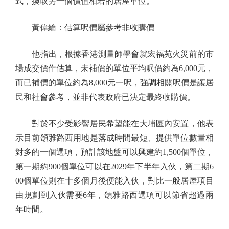
式，換取另一個價值相若的居屋單位。
黃偉綸：估算呎價屬參考非收購價
他指出，根據香港測量師學會就宏福苑火災前的市
場成交價作估算，未補價的單位平均呎價約為6,000元，
而已補價的單位約為8,000元一呎，強調相關呎價是讓居
民和社會參考，並非代表政府已決定最終收購價。
對於不少受影響居民希望能在大埔區內安置，他表
示目前頌雅路西用地是落成時間最短、提供單位數量相
對多的一個選項，預計該地盤可以興建約1,500個單位，
第一期約900個單位可以在2029年下半年入伙，第二期6
00個單位則在十多個月後便能入伙，對比一般居屋項目
由規劃到入伙需要6年，頌雅路西選項可以節省超過兩
年時間。