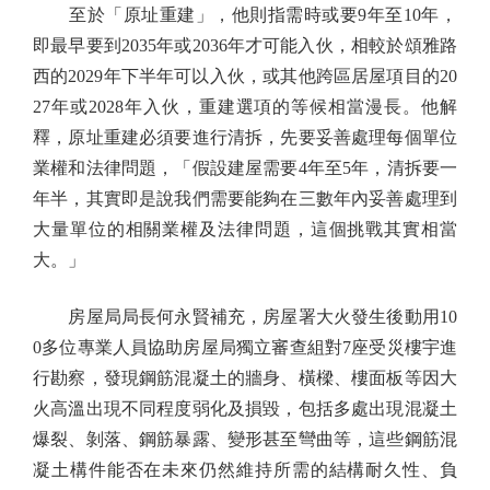
至於「原址重建」，他則指需時或要9年至10年，
即最早要到2035年或2036年才可能入伙，相較於頌雅路
西的2029年下半年可以入伙，或其他跨區居屋項目的20
27年或2028年入伙，重建選項的等候相當漫長。他解
釋，原址重建必須要進行清拆，先要妥善處理每個單位
業權和法律問題，「假設建屋需要4年至5年，清拆要一
年半，其實即是說我們需要能夠在三數年內妥善處理到
大量單位的相關業權及法律問題，這個挑戰其實相當
大。」
房屋局局長何永賢補充，房屋署大火發生後動用10
0多位專業人員協助房屋局獨立審查組對7座受災樓宇進
行勘察，發現鋼筋混凝土的牆身、橫樑、樓面板等因大
火高溫出現不同程度弱化及損毀，包括多處出現混凝土
爆裂、剝落、鋼筋暴露、變形甚至彎曲等，這些鋼筋混
凝土構件能否在未來仍然維持所需的結構耐久性、負