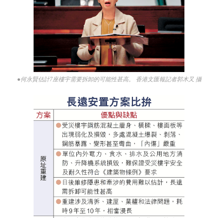
●何永賢估計7座樓宇需要拆卸的可能性甚高。 香港文匯報記者郭木又 攝