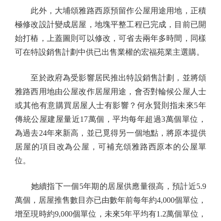
此外，大埔頌雅路西原預留作公屋用途用地，正積
極修改設計變成居屋，地塊平整工程已完成，目前已開
始打樁，上蓋圖則可以修改，可省去兩年多時間，同樣
可在特設銷售計劃中供已出售業權的宏福苑業主選購。
至於政府為受影響居民推出特設銷售計劃，並將頌
雅路西用地由公屋改作居屋用途，會否對輪候公屋人士
或其他有意購買居屋人士有影響？何永賢則指未來5年
傳統公屋建屋量近17萬個，平均每年超過3萬個單位，
為過去24年來新高，並已覓得另一個地點，將原本提供
居屋的項目改為公屋，可補充頌雅路西原本的公屋單
位。
她續指下一個5年期的居屋供應量很高，預計近5.9
萬個，居屋推售數目亦已由數年前每年約4,000個單位，
增至現時約9,000個單位，未來5年平均有1.2萬個單位，