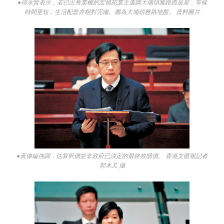
●何永賢表示，若已出售業權的宏福苑業主選購大埔頌雅路西居屋，等候
時間更短，生活配套亦相對完備。圖為大埔頌雅路地盤。 資料圖片
●黃偉綸強調，估算呎價並非政府已決定的最終收購價。 香港文匯報記者
郭木又 攝