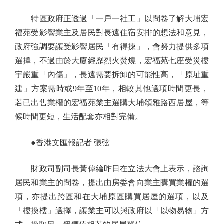
特區政府正透過「一戶一社工」以問卷了解大埔宏
福苑受影響業主及居民對長遠住宿安排的想法和意見，
政府強調要讓受影響居民「有得揀」，會努力提供多項
選擇，不過由於大廈經歷烈火焚燒，宏福苑七座受災樓
宇嚴重「內傷」，長遠需要拆卸的可能性高，「原址重
建」方案需時或9年至10年，相較其他選項時間更長，
若已出售業權的宏福苑業主選購大埔頌雅路西居屋，等
候時間更短，生活配套亦相對完備。
●香港文匯報記者 張弦
財政司副司長黃偉綸昨日在立法大會上表示，諮詢
居民和業主的問卷，提出由房委會向業主購買業權的選
項，亦提出跨區和在大埔原區購買居屋的選項，以及
「樓換樓」選擇，讓業主可以與政府以「以物易物」方