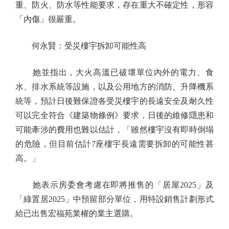
重、防火、防水等性能要求，存在重大不確定性，形容
「內傷」很嚴重。
何永賢：受災樓宇拆卸可能性高
她並指出，大火高溫已破壞單位內外的電力、食
水、排水系統等設施，以及公用地方的消防、升降機系
統等，預計日後難保證各受災樓宇的長遠安全及耐久性
可以完全符合《建築物條例》要求，日後的維修隱患和
可能牽涉的費用也難以估計，「雖然樓宇沒有即時倒塌
的危險，但目前估計7座樓宇長遠需要拆卸的可能性甚
高。」
她表示房委會考慮在即將推售的「居屋2025」及
「綠置居2025」中預留部分單位，用特設銷售計劃形式
給已出售宏福苑業權的業主選購。