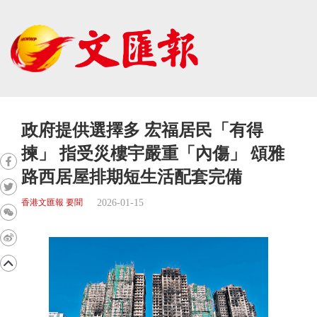
政府提供選擇多 宏福居民「有得
揀」 指受災樓宇嚴重「內傷」 頌雅
路西居屋排期短生活配套完備
2026-01-15
香港文匯報 要聞