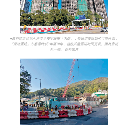
●政府指宏福苑七座受災樓宇嚴重「內傷」，長遠需要拆卸的可能性高，
「原址重建」方案需時或9年至10年，相較其他選項時間更長。圖為宏福
苑一帶。 資料圖片