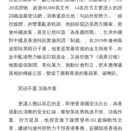
20項證物、超過80,000頁文件、14名控方主要證人的證
詞織成嚴密法網，清晰還原出他「勾結外部勢力」「操
控媒體」的雙重亂港軌跡。他頻頻竄訪美西方國家，密
會外國政客，甚至公然叫囂「為美國而戰」，乞求外國
對中國及香港特區實施所謂「制裁」。在2019年修例風
波那段黑暗日子裏，他更是黑暴背後的金主與推手，向
反中亂港勢力輸送巨額資金，又操控旗下《蘋果日報》
炮製虛假新聞、美化暴力、挑動社會對立，把本應傳遞
真相的傳媒公器，變成了撕裂香港的毒蘋果、破喇叭。
冥頑不靈 頂風作案
更讓人難以容忍的是，即便香港國安法出台，為香
港劃出清晰的安全紅線，黎智英依舊執迷不悟、頂風作
案。控方提及，他授意旗下媒體發布161篇煽動性文
章，繼續勾連外部勢力干預香港事務，妄圖阻撓香港由