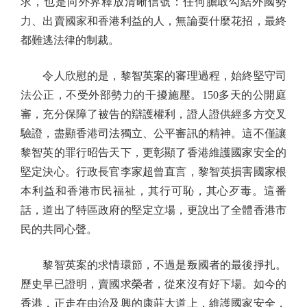
求，也是向外界釋放清晰信號：任何膽敢勾結外國勢
力、出賣國家和香港利益的人，無論耍什麼花招，最終
都難逃法律的制裁。
令人欣慰的是，黎智英案的審理過程，始終堅守司
法公正，不受外部勢力的干擾施壓。150多天的公開庭
審，充分保障了被告的辯護權利，證人證供經多方交叉
驗證，盡顯香港司法獨立、公平審訊的精神。這不僅讓
黎智英的罪行昭告天下，更彰顯了香港維護國家安全的
堅定決心。行政長官李家超曾直言，黎智英損害國家根
本利益和香港市民福祉，其行可恥，其心歹毒。這番
話，道出了特區政府的堅定立場，更說出了全體香港市
民的共同心聲。
黎智英案的求情環節，不過是叛國者的最後掙扎。
歷史早已證明，賣國求榮者，從來沒有好下場。如今的
香港，正走在由治及興的康莊大道上，維護國家安全，