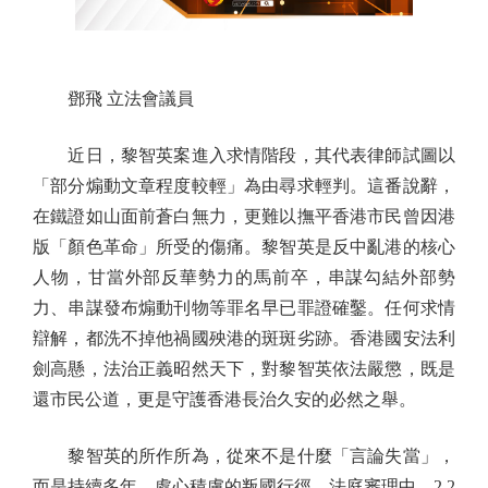
鄧飛 立法會議員
近日，黎智英案進入求情階段，其代表律師試圖以
「部分煽動文章程度較輕」為由尋求輕判。這番說辭，
在鐵證如山面前蒼白無力，更難以撫平香港市民曾因港
版「顏色革命」所受的傷痛。黎智英是反中亂港的核心
人物，甘當外部反華勢力的馬前卒，串謀勾結外部勢
力、串謀發布煽動刊物等罪名早已罪證確鑿。任何求情
辯解，都洗不掉他禍國殃港的斑斑劣跡。香港國安法利
劍高懸，法治正義昭然天下，對黎智英依法嚴懲，既是
還市民公道，更是守護香港長治久安的必然之舉。
黎智英的所作所為，從來不是什麼「言論失當」，
而是持續多年、處心積慮的叛國行徑。法庭審理中，2,2