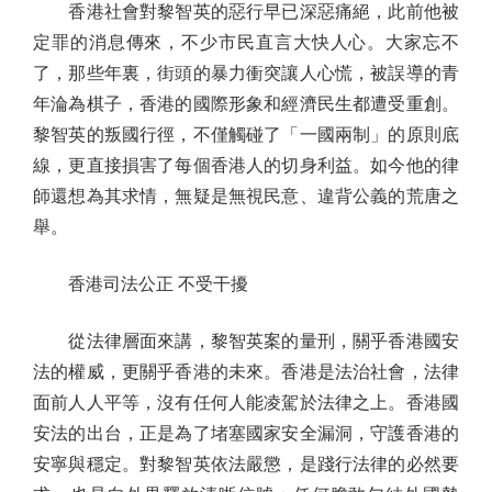
香港社會對黎智英的惡行早已深惡痛絕，此前他被
定罪的消息傳來，不少市民直言大快人心。大家忘不
了，那些年裏，街頭的暴力衝突讓人心慌，被誤導的青
年淪為棋子，香港的國際形象和經濟民生都遭受重創。
黎智英的叛國行徑，不僅觸碰了「一國兩制」的原則底
線，更直接損害了每個香港人的切身利益。如今他的律
師還想為其求情，無疑是無視民意、違背公義的荒唐之
舉。
香港司法公正 不受干擾
從法律層面來講，黎智英案的量刑，關乎香港國安
法的權威，更關乎香港的未來。香港是法治社會，法律
面前人人平等，沒有任何人能凌駕於法律之上。香港國
安法的出台，正是為了堵塞國家安全漏洞，守護香港的
安寧與穩定。對黎智英依法嚴懲，是踐行法律的必然要