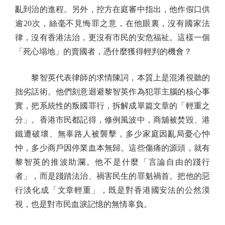
亂到治的進程。另外，控方在庭審中指出，他作假口供
逾20次，絲毫不見悔罪之意，在他眼裏，沒有國家法
律，沒有香港法治，更沒有市民的安危福祉。這樣一個
「死心塌地」的賣國者，憑什麼獲得輕判的機會？
黎智英代表律師的求情陳詞，本質上是混淆視聽的
拙劣話術。他們刻意迴避黎智英作為犯罪主腦的核心事
實，把系統性的叛國罪行，拆解成單篇文章的「輕重之
分」。香港市民都記得，修例風波中，商舖被焚毀、港
鐵遭破壞、無辜路人被襲擊，多少家庭因亂局憂心忡
忡，多少商戶因停業血本無歸。這些傷痛的源頭，就有
黎智英的推波助瀾。他不是什麼「言論自由的踐行
者」，而是踐踏法治、禍害民生的罪魁禍首。把他的惡
行淡化成「文章輕重」，既是對香港國安法的公然漠
視，也是對市民血淚記憶的無情辜負。