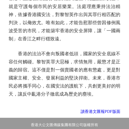
就是守護每個市民的安居樂業。法庭理應秉持法治精
神，依據香港國安法，對黎智英作出與其罪行相匹配的
判決，以儆效尤。唯有如此，才能告慰那些曾因修例風
波受苦的市民，才能築牢香港的安全屏障，讓「一國兩
制」在香江之畔行穩致遠。
香港的法治不會向叛國者低頭，國家的安全底線不
容任何觸碰。黎智英罪大惡極，求情無用，嚴懲才是正
義的歸宿。這不僅是對一個賣國者的應有懲處，更是對
國家主權、安全、發展利益的堅決捍衛。未來，香港市
民必將攜手同心，在國安法的護航下，共創更美好的明
天，讓反中亂港分子徹底成為歷史的塵埃。
讀香港文匯報PDF版面
香港大公文匯傳媒集團有限公司版權所有