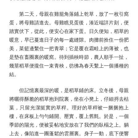
第二天，母親在雞籠角落鋪上乾草，放了一枚引窩
蛋，將母雞請進去。母雞瞧見蛋後，湊近端詳片刻，便
踏實伏下，從此，便安心在家下蛋。日久便知，稻草的
暖意，早已蔓進日子的每一處縫隙。肉攤前拴住一份肥
美，菜籃邊繫住一把青翠；它是覆在霜畦上的薄被，也
是墊在畜圈裏的暖窩。待到插秧時節，農人順手一扯，
幾莖稻草便攏住一束青秧，彷彿為春天繫上一個播種的
結。
但記憶裏最深的暖，是稻草鋪的床。立冬後，母親
將曬得酥脆的稻草抱到院裏，坐在小凳上，仔細捋去枯
葉，只留光潔挺實的草稈。理好的草稈被一捆捆抱上
樓，在床板上勻勻鋪開、壓實，覆上舊氈。於是，一個
季節的陽光，便被妥帖地安放在了我們的臥榻之上。躺
上去，像陷進一團蓬鬆的雲層裏。身子一動，底下便響