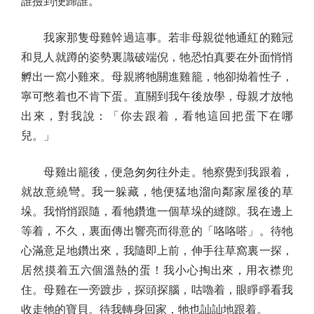
誰撿到便歸誰。
我家那隻母雞幹過這事。若非母親從牠通紅的雞冠
和見人就蹲的姿勢裏識破端倪，牠恐怕真要在外面悄悄
孵出一窩小雞來。母親將牠關進雞籠，牠卻拗着性子，
寧可憋着也不肯下蛋。直關到我午後放學，母親才放牠
出來，對我說：「你去跟着，看牠這回把蛋下在哪
兒。」
母雞出籠後，便急匆匆往外走。牠察覺到我跟着，
就故意繞彎。我一躲藏，牠便猛地溜向鄰家屋後的草
垛。我悄悄跟隨，看牠鑽進一個草垛的縫隙。我在邊上
等着，不久，裏面傳出響亮而得意的「咯咯嗒」。待牠
心滿意足地鑽出來，我隨即上前，伸手往草窩裏一探，
居然摸着五六個溫熱的蛋！我小心掏出來，用衣襟兜
住。母雞在一旁踱步，探頭探腦，咕嚕着，眼睜睜看我
收走牠的寶貝。待我轉身回家，牠也訕訕地跟着。