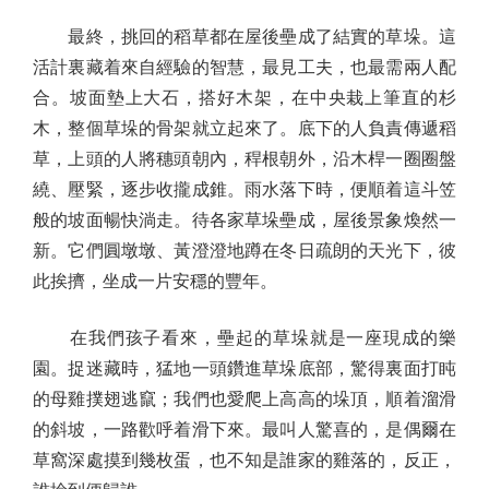
最終，挑回的稻草都在屋後壘成了結實的草垛。這
活計裏藏着來自經驗的智慧，最見工夫，也最需兩人配
合。坡面墊上大石，搭好木架，在中央栽上筆直的杉
木，整個草垛的骨架就立起來了。底下的人負責傳遞稻
草，上頭的人將穗頭朝內，稈根朝外，沿木桿一圈圈盤
繞、壓緊，逐步收攏成錐。雨水落下時，便順着這斗笠
般的坡面暢快淌走。待各家草垛壘成，屋後景象煥然一
新。它們圓墩墩、黃澄澄地蹲在冬日疏朗的天光下，彼
此挨擠，坐成一片安穩的豐年。
在我們孩子看來，壘起的草垛就是一座現成的樂
園。捉迷藏時，猛地一頭鑽進草垛底部，驚得裏面打盹
的母雞撲翅逃竄；我們也愛爬上高高的垛頂，順着溜滑
的斜坡，一路歡呼着滑下來。最叫人驚喜的，是偶爾在
草窩深處摸到幾枚蛋，也不知是誰家的雞落的，反正，