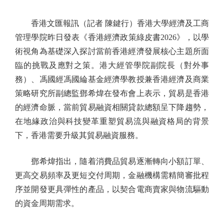
香港文匯報訊（記者 陳鍵行）香港大學經濟及工商
管理學院昨日發表《香港經濟政策綠皮書2026》，以學
術視角為基礎深入探討當前香港經濟發展核心主題所面
臨的挑戰及應對之策。港大經管學院副院長（對外事
務）、馮國經馮國綸基金經濟學教授兼香港經濟及商業
策略研究所副總監鄧希煒在發布會上表示，貿易是香港
的經濟命脈，當前貿易融資相關貸款總額呈下降趨勢，
在地緣政治與科技變革重塑貿易流與融資格局的背景
下，香港需要升級其貿易融資服務。
鄧希煒指出，隨着消費品貿易逐漸轉向小額訂單、
更高交易頻率及更短交付周期，金融機構需精簡審批程
序並開發更具彈性的產品，以契合電商賣家與物流驅動
的資金周期需求。