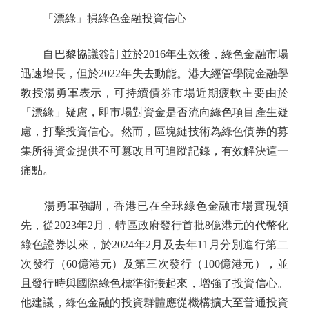
「漂綠」損綠色金融投資信心
自巴黎協議簽訂並於2016年生效後，綠色金融市場
迅速增長，但於2022年失去動能。港大經管學院金融學
教授湯勇軍表示，可持續債券市場近期疲軟主要由於
「漂綠」疑慮，即市場對資金是否流向綠色項目產生疑
慮，打擊投資信心。然而，區塊鏈技術為綠色債券的募
集所得資金提供不可篡改且可追蹤記錄，有效解決這一
痛點。
湯勇軍強調，香港已在全球綠色金融市場實現領
先，從2023年2月，特區政府發行首批8億港元的代幣化
綠色證券以來，於2024年2月及去年11月分別進行第二
次發行（60億港元）及第三次發行（100億港元），並
且發行時與國際綠色標準銜接起來，增強了投資信心。
他建議，綠色金融的投資群體應從機構擴大至普通投資