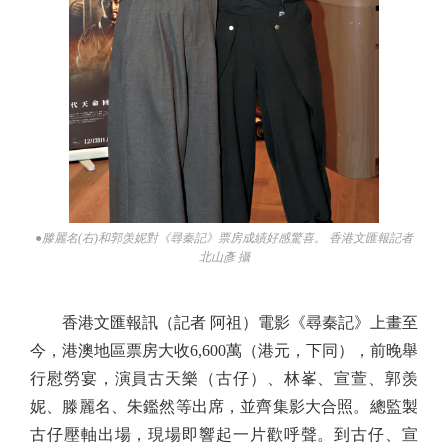
●滕麗名(右)和郭羡妮對《尋秦記》票房成績好感驚喜。 香港文匯報記者
北山彥 攝
香港文匯報訊（記者 阿祖）電影《尋秦記》上畫至
今，港澳地區票房大收6,600萬（港元，下同），前晚舉
行慰勞宴，演員古天樂（古仔）、林峯、宣萱、郭羡
妮、滕麗名、朱鑑然等出席，並齊集影大合照。總監製
古仔壓軸出場，現場即響起一片歡呼聲。到古仔、宣