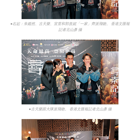
●右起：朱鑑然、古天樂、宣萱和郭羨妮「一家」齊派飛吻。 香港文匯報
記者北山彥 攝
●古天樂跟大隊派飛吻。 香港文匯報記者北山彥 攝