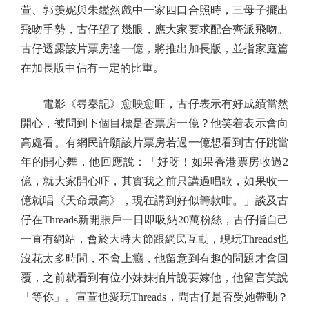
萱、郭羡妮與朱鑑然戲中一家四口合照時，三母子擺出
飛吻手勢，古仔望了幾眼，應大家要求配合齊派飛吻。
古仔透露該片票房達一億，將推出加長版，並指家庭篇
在加長版中佔有一定的比重。
電影《尋秦記》愈映愈旺，古仔表示有好成績當然
開心，被問到下個目標是否票房一億？他笑着表示會向
高處看。有網民許願該片票房若過一億想看到古仔跳當
年的開心舞，他回應說：「好呀！如果香港票房收過2
億，就大家開心吓，其實我之前只講過唱歌，如果收一
億就唱《天命最高》，現在講到好似籌款咁。」談及古
仔在Threads新開賬戶一日即吸納20萬粉絲，古仔指自己
一直有網站，會於大時大節跟網民互動，現玩Threads也
沒花太多時間，不會上癮，他留意到有趣的問題才會回
覆，之前就看到有位小妹妹拍片說要嫁他，他留言笑說
「等你」。宣萱也愛玩Threads，問古仔是否受她帶動？