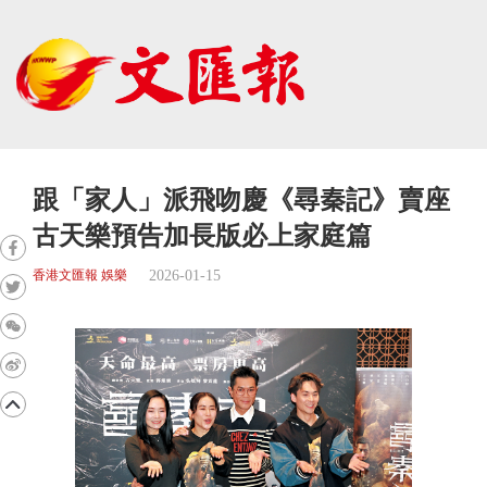
跟「家人」派飛吻慶《尋秦記》賣座
古天樂預告加長版必上家庭篇
2026-01-15
香港文匯報 娛樂