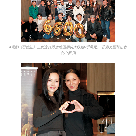
●電影《尋秦記》主創慶祝港澳地區票房大收逾6千萬元。 香港文匯報記者
北山彥 攝