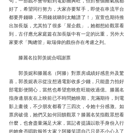
句，一部戲不會帶動到電影圈興旺，但對整個圈氣氛都
好了，希望同行努力，大家亦要幫手，即使在串流平台
都要畀錢睇，不用錢就睇到太離譜了！」宣萱也期待推
出加長版，尤其拍了很多「屋企戲」，她都想給觀眾看
到，古仔應允家庭篇在加長版中有一定的比重，另外大
家要求「陶總管」歐瑞偉的戲份亦在考慮之列。
滕麗名拉郭羡妮合唱謝票
郭羡妮和滕麗名（阿滕）對票房成績好感意外及驚
喜，郭羨妮表示從沒想過電影收多少錢，只能盡力拍好
部電影便開心，當然也希望愈映愈旺能收過億。滕麗名
指身邊朋友在上映前已不時問她映期，充滿期待，到電
影上畫後，不少朋友都看了三四次，令她十分感激。如
票房破億，她們又如何回饋觀眾？滕麗名笑指觀眾想看
什麼，也會盡量滿足大家，當記者提議以歌手身份入行
的她會否唱歌報答大家？阿滕笑謂自己只是不小心入了