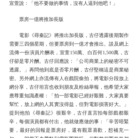
宣萱說：「他不要做的事情，沒有人逼到他吧！」
票房一億將推加長版
電影《尋秦記》將推出加長版，古仔透露後期製作
需要三四個星期，但要票房到一億才會推出。談及網上
流傳一份演員片酬表，宣萱150萬、白百何1,500萬，古
仔卻是零片酬。古仔回應說：「公司商業上的秘密不可
透露。」再問他到底是否零片酬，古仔堅稱這是商業秘
密。另外網上亦流傳有人在戲院偷拍，將電影分段放上
網分享，古仔坦言也收到朋友及粉絲舉報，他希望大家
應尊重知識產權：「拍一部電影已經好艱難，大家真要
幫忙，放上網的人其實沒得益，但對電影損害好大。」
提到他拍《尋秦記》很艱辛，古仔直言拍每部戲都艱
辛，每個演員都有付出，他就做應做的事：「辛苦唔緊
要，最好的回報是票房好，還有觀眾喜歡，想補充一