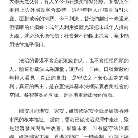
大學失之交臂，有人至今仍在接受情緒治療。黎智英在
推特上與外國政客合影時，這些年輕人正獨自面對法
庭、面對破碎的簡歷。今日判決，替他們劃出一條遲來
但清晰的止損線：成年人利用媒體光環把未成年人推向
火線，就必須承擔代價；社會若不能阻止謊言，至少能
用法律撫平傷口。
法治的香港不會忘記犯錯的人，也不會拒絕回頭的
人。願這份裁決成為課堂，讓仍被「自由」口號蒙蔽的
年輕人看見：真正的自由，是守法之下安心追夢的權
利；真正的民主，是在憲法與基本法框架裏改良社會的
空間。黎智英案的句號，是香港重新出發的冒號。
國安才能港安、家安，維護國家安全就是維護香港
市民的根本福祉。 當前，香港已從政治泥潭中走出，聚
焦經濟發展與民生改善。展望未來，唯有堅守法治底
線、維護國家主權，香港才能在「一國兩制」框架下續