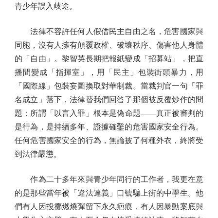
青少年誤入歧途。
法律不容許任何人假借民主自由之名，危害國家與
同胞，沒有人擁有顛覆政權、破壞秩序、傷害他人身體
的「自由」。黎智英長期把報紙變成「招募站」，把直
播間變成「指揮室」，用「民主」包裝街頭暴力，用
「國際線」包裝妄圖換取對華制裁。當裁判官一句「罪
名成立」落下，法律替我們回答了那個被反覆炒作的問
題：所謂「以言入罪」根本是偽命題——真正被審判的
是行為，是持續多年、證據確鑿的危害國家安全行為。
任何危害國家安全的行為，無論披了何種外衣，終將受
到法律嚴懲。
作為二十多年來與青少年同行的工作者，我更在意
的是那些當年被「違法達義」口號騙上街的中學生。他
們有人因投擲燃燒彈留下永久疤痕，有人因暴動案底與