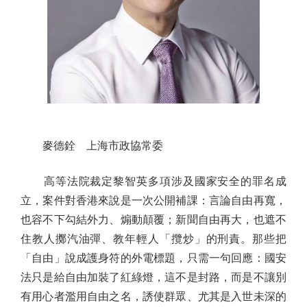
麥德銓 上海市政協常委
高等法院裁定黎智英多項涉及國家安全的罪名成
立，案件對香港來說是一次公開補課：言論自由再寬，
也容不下勾結外力、煽動顛覆；新聞自由再大，也遮不
住教人擲汽油彈、教年輕人「攬炒」的刑責。那些把
「自由」說成護身符的外電標題，只需一句回應：國安
法只是給自由加裝了紅綠燈，這不是封路，而是不讓別
有用心者濫用自由之名，誘使群眾、尤其是入世未深的