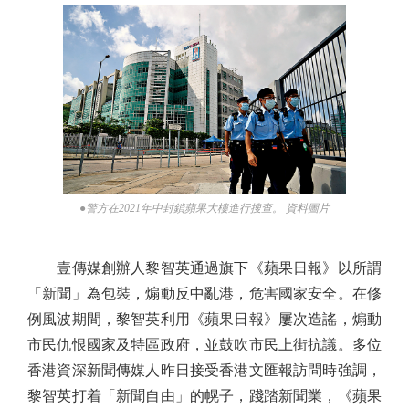
●警方在2021年中封鎖蘋果大樓進行搜查。 資料圖片
壹傳媒創辦人黎智英通過旗下《蘋果日報》以所謂
「新聞」為包裝，煽動反中亂港，危害國家安全。在修
例風波期間，黎智英利用《蘋果日報》屢次造謠，煽動
市民仇恨國家及特區政府，並鼓吹市民上街抗議。多位
香港資深新聞傳媒人昨日接受香港文匯報訪問時強調，
黎智英打着「新聞自由」的幌子，踐踏新聞業，《蘋果