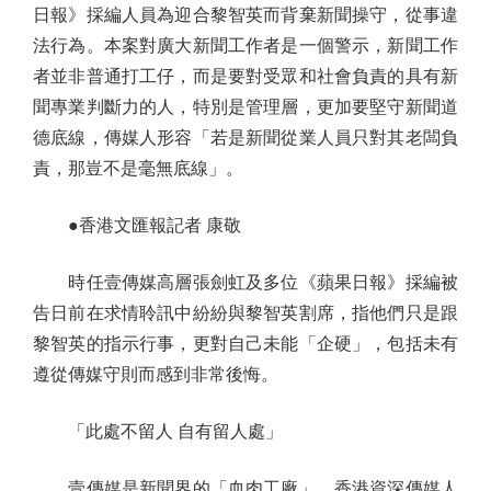
日報》採編人員為迎合黎智英而背棄新聞操守，從事違
法行為。本案對廣大新聞工作者是一個警示，新聞工作
者並非普通打工仔，而是要對受眾和社會負責的具有新
聞專業判斷力的人，特別是管理層，更加要堅守新聞道
德底線，傳媒人形容「若是新聞從業人員只對其老闆負
責，那豈不是毫無底線」。
●香港文匯報記者 康敬
時任壹傳媒高層張劍虹及多位《蘋果日報》採編被
告日前在求情聆訊中紛紛與黎智英割席，指他們只是跟
黎智英的指示行事，更對自己未能「企硬」，包括未有
遵從傳媒守則而感到非常後悔。
「此處不留人 自有留人處」
壹傳媒是新聞界的「血肉工廠」，香港資深傳媒人