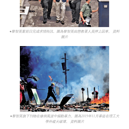
●黎智英案前日完成求情聆訊。圖為黎智英由懲教署人員押上囚車。 資料
圖片
●黎智英旗下刊物在修例風波中煽動暴力。圖為2019年11月暴徒在理工大
學外縱火破壞。 資料圖片