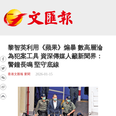
黎智英利用《蘋果》煽暴 數高層淪
為犯案工具 資深傳媒人籲新聞界：
警鐘長鳴 堅守底線
2026-01-15
香港文匯報 要聞