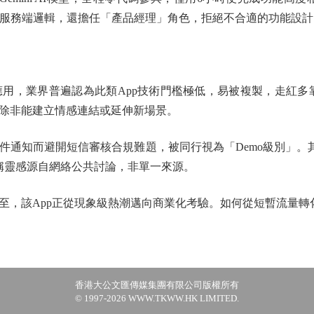
與服務端邏輯，還擔任「產品經理」角色，拒絕不合適的功能設計
卡應用，業界普遍認為此類App技術門檻極低，易被複製，走紅多靠
除非能建立情感連結或延伸新場景。
知而避開短信審核合規難題，被同行視為「Demo級別」。其創
應稱靈感源自網絡公共討論，非單一來源。
，該App正從現象級熱潮邁向商業化考驗。如何從短暫流量轉
香港大公文匯傳媒集團有限公司版權所有
© 1997-2026 WWW.TKWW.HK LIMITED.