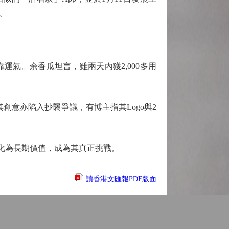
。
運氣。余香瓜坦言，雖兩天內獲2,000多用
意亦陷入抄襲爭議，有博主指其Logo與2
化為長期價值，成為其真正挑戰。
讀香港文匯報PDF版面