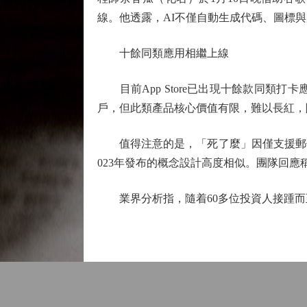
線。他透露，AI不僅自動生成代碼、圖標
十餘同類應用相繼上線
目前App Store已出現十餘款同類打
戶，但此類產品核心價值有限，難以長紅，
值得注意的是，「死了麼」因僅支援郵件通
023年發布的概念設計高度相似。團隊回
業界分析指，隨着60多位投資人接踵而至