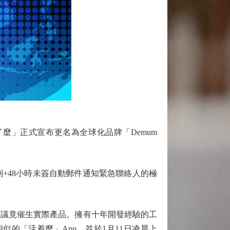
了麼」正式宣布更名為全球化品牌「Demum
到+48小時未簽自動郵件通知緊急聯絡人的極
議竟催生實際產品。擁有十年開發經驗的工
相似的「活着麼」App，並於1月11日凌晨上