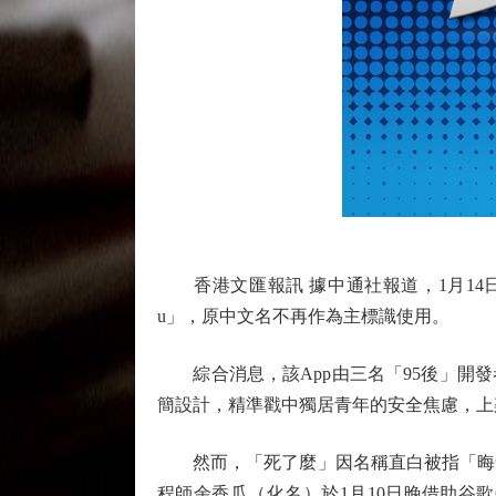
香港文匯報訊 據中通社報道，1月14日，
u」，原中文名不再作為主標識使用。
綜合消息，該App由三名「95後」開發者
簡設計，精準戳中獨居青年的安全焦慮，上
然而，「死了麼」因名稱直白被指「晦氣
程師余香瓜（化名）於1月10日晚借助谷歌G