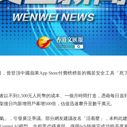
曾登頂中國蘋果App Store付費榜榜首的獨居安全工具「死
以不到1,500元人民幣的成本、一個月時間打造，憑藉每日簽
架後日均新增用戶暴增500倍，估值迅速攀升至數千萬元。
」，引發廣泛爭議。部分網友建議改名「活着麼」，未料此建
emini AI模型，全程零代碼參與，僅用6小時便完成功能高度