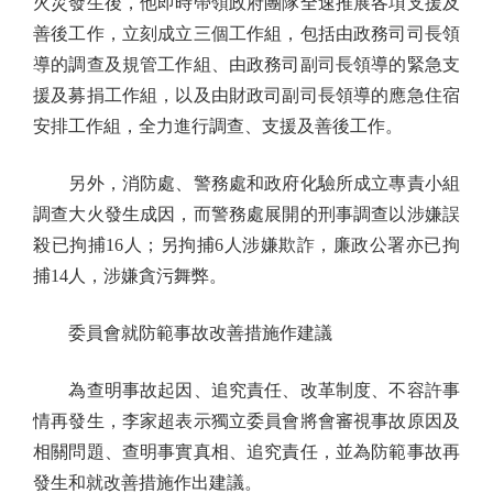
火災發生後，他即時帶領政府團隊全速推展各項支援及
善後工作，立刻成立三個工作組，包括由政務司司長領
導的調查及規管工作組、由政務司副司長領導的緊急支
援及募捐工作組，以及由財政司副司長領導的應急住宿
安排工作組，全力進行調查、支援及善後工作。
另外，消防處、警務處和政府化驗所成立專責小組
調查大火發生成因，而警務處展開的刑事調查以涉嫌誤
殺已拘捕16人；另拘捕6人涉嫌欺詐，廉政公署亦已拘
捕14人，涉嫌貪污舞弊。
委員會就防範事故改善措施作建議
為查明事故起因、追究責任、改革制度、不容許事
情再發生，李家超表示獨立委員會將會審視事故原因及
相關問題、查明事實真相、追究責任，並為防範事故再
發生和就改善措施作出建議。