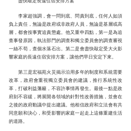
盡快敲定長遠住宿安排方案
李家超強調，會一問到底、問責到底，任何人如須
負上責任，無論是政府或非政府人員，無論是基層或高
層，都會按事實追責懲處。他又重申四點，第一是為追
查事發原因，執法部門的調查和獨立委員會的調查審視
一絲不苟，查個水落石出。第二是會盡快敲定受大火影
響家庭的長遠住宿安排方案，讓他們早日安定下來。
第三是宏福苑火災揭示沿用多年的制度和系統需要
改革，政府會重視獨立委員會的建議，推行系統性改
革，打破利益藩籬，不容許事情再發生。最後一點是政
府刻不容緩，將展開各領域的針對性改善措施，並會在
之後的政府動議中提出建議。他相信政府和立法會有共
同意願和決心，和受影響的家庭一起走上這條重建生活
的道路。