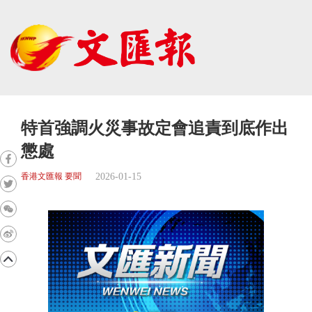
特首強調火災事故定會追責到底作出
懲處
2026-01-15
香港文匯報 要聞