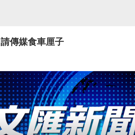
 請傳媒食車厘子