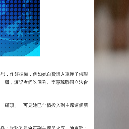
思，作好準備，例如她自費購入車厘子供現
另一盤，讓記者們吃個夠。李慧琼聯同立法會
「碰頭」，可見她已全情投入到主席這個新
堯；財務委員會正副主席吳永嘉、陳克勤；