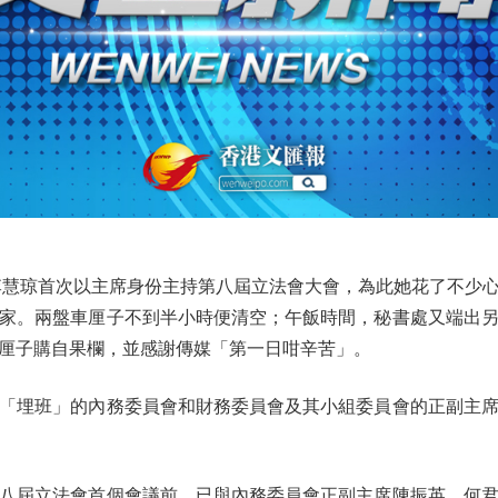
慧琼首次以主席身份主持第八屆立法會大會，為此她花了不少心
家。兩盤車厘子不到半小時便清空；午飯時間，秘書處又端出
厘子購自果欄，並感謝傳媒「第一日咁辛苦」。
埋班」的內務委員會和財務委員會及其小組委員會的正副主席
屆立法會首個會議前，已與內務委員會正副主席陳振英、何君