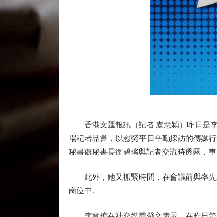
香港文匯報訊（記者 盧慧穎）昨日是李
場記者品嘗，以慰勞平日辛勤採訪的傳媒行
秘書處秘書長衛碧瑤與記者交流時透露，車
此外，她又抓緊時間，在會議前與率先「
崗位中。
李慧琼在社交媒體發文表示，在昨日第八