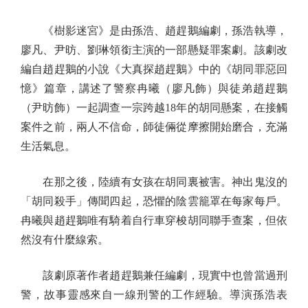
《樹影迷宮》是由孫浩、趙趕鵝編劇，孫浩執導，
廖凡、尹昉、劉琳領銜主演的一部懸疑罪案劇。該劇改
編自趙趕鵝的小說《大真探趙趕鵝》中的《胡同罪惡回
憶》篇章，講述了警察冉曦（廖凡飾）與徒弟趙趕鵝
（尹昉飾）一起調查一宗跨越18年的胡同懸案，在接觸
案件之前，兩人不信命，師徒倆從摩擦開始磨合，充滿
生活氣息。
在那之後，陸續有女孩在胡同裏被害。神出鬼沒的
「胡同殺手」傳聞四起，恐懼的陰雲籠罩在每家每戶。
冉曦與趙趕鵝唯有騎着自行車穿梭胡同聯手查案，但依
然沒有什麼線索。
該劇原著作者趙趕鵝兼任編劇，現實中也曾當過刑
警，故事靈感來自一線刑警的工作經驗。導演孫浩表