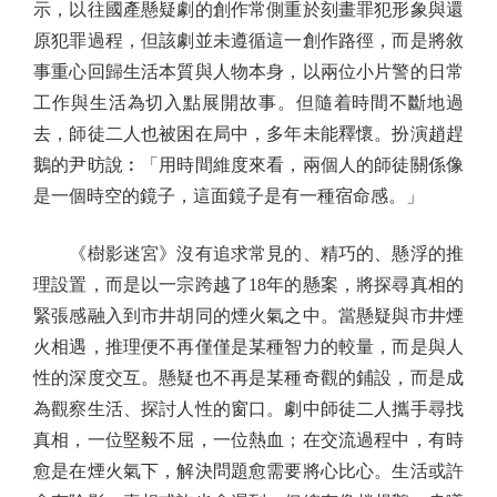
示，以往國產懸疑劇的創作常側重於刻畫罪犯形象與還
原犯罪過程，但該劇並未遵循這一創作路徑，而是將敘
事重心回歸生活本質與人物本身，以兩位小片警的日常
工作與生活為切入點展開故事。但隨着時間不斷地過
去，師徒二人也被困在局中，多年未能釋懷。扮演趙趕
鵝的尹昉說︰「用時間維度來看，兩個人的師徒關係像
是一個時空的鏡子，這面鏡子是有一種宿命感。」
《樹影迷宮》沒有追求常見的、精巧的、懸浮的推
理設置，而是以一宗跨越了18年的懸案，將探尋真相的
緊張感融入到市井胡同的煙火氣之中。當懸疑與市井煙
火相遇，推理便不再僅僅是某種智力的較量，而是與人
性的深度交互。懸疑也不再是某種奇觀的鋪設，而是成
為觀察生活、探討人性的窗口。劇中師徒二人攜手尋找
真相，一位堅毅不屈，一位熱血；在交流過程中，有時
愈是在煙火氣下，解決問題愈需要將心比心。生活或許