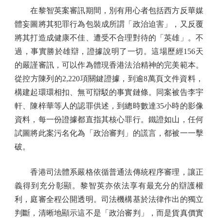
在黎智英案審訊期間，別有用心者包括西方反華媒
體妄圖將其犯罪行為包裝成所謂「政治迫害」，又反覆
將其打造成健康不佳、遭受不合理對待的「英雄」。不
過，事實勝於雄辯，證據說明了一切。這場歷經156天
的嚴謹審訊，可以作為體現香港法治精神的完美範本。
從控方陳列的2,220項關鍵證據，到逾8萬頁文件資料，
構建起環環相扣、無可辯駁的事實鏈條。同案被告李宇
軒、陳梓華等人的認罪供述，到總時數達35小時的影像
資料，每一份證據都直指其核心罪行。鐵證如山，任何
試圖將此案污名化為「政治審判」的謊言，都被一一擊
破。
香港司法體系嚴格依循普通法傳統程序審理，讓正
義得到充分彰顯。黎智英亦依法享有最充分的辯護權
利，庭審全程公開透明。司法機構基於法律作出的獨立
判斷，清晰地顯示這不是「政治審判」，而是貨真價實