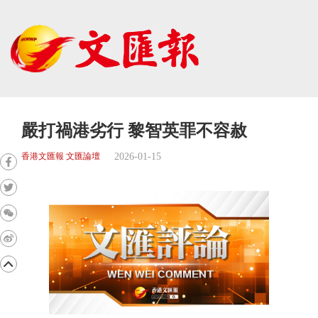
嚴打禍港劣行 黎智英罪不容赦
2026-01-15
香港文匯報 文匯論壇