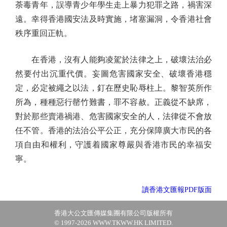
荼毒青年，誤導青少年學生走上暴力犯罪之路，禍害深
遠。幸得香港國安法及時實施，堵塞漏洞，令香港社會
秩序重回正軌。
在香港，沒有人能夠凌駕於法律之上，破壞法治必
然要付出沉重代價。妄圖危害國家安全、破壞香港穩
定，必定被繩之以法，釘在歷史恥辱柱上。黎智英所作
所為，種種惡行罄竹難書，罪不容赦。正義從不缺席，
對於那些賣港禍港、危害國家安全的人，法律從不會放
任不管。香港的法治公平公正，充分保障廣大市民的各
項自由和權利，守護着國家尊嚴與香港市民的幸福安
寧。
讀香港文匯報PDF版面
香港大公文匯傳媒集團有限公司版權所有
© 1997-2026 WWW.TKWW.HK LIMITED.