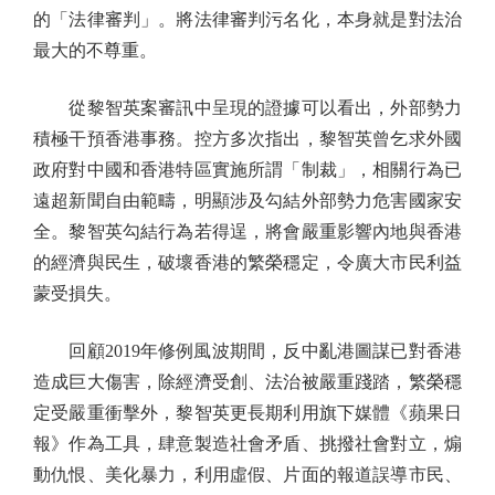
的「法律審判」。將法律審判污名化，本身就是對法治
最大的不尊重。
從黎智英案審訊中呈現的證據可以看出，外部勢力
積極干預香港事務。控方多次指出，黎智英曾乞求外國
政府對中國和香港特區實施所謂「制裁」，相關行為已
遠超新聞自由範疇，明顯涉及勾結外部勢力危害國家安
全。黎智英勾結行為若得逞，將會嚴重影響內地與香港
的經濟與民生，破壞香港的繁榮穩定，令廣大市民利益
蒙受損失。
回顧2019年修例風波期間，反中亂港圖謀已對香港
造成巨大傷害，除經濟受創、法治被嚴重踐踏，繁榮穩
定受嚴重衝擊外，黎智英更長期利用旗下媒體《蘋果日
報》作為工具，肆意製造社會矛盾、挑撥社會對立，煽
動仇恨、美化暴力，利用虛假、片面的報道誤導市民、