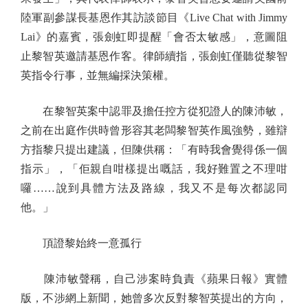
陸軍副參謀長基恩作其訪談節目《Live Chat with Jimmy
Lai》的嘉賓，張劍虹即提醒「會否太敏感」，意圖阻
止黎智英邀請基恩作客。律師續指，張劍虹僅聽從黎智
英指令行事，並無編採決策權。
在黎智英案中認罪及擔任控方從犯證人的陳沛敏，
之前在出庭作供時曾形容其老闆黎智英作風強勢，雖辯
方指黎只提出建議，但陳供稱：「有時我會覺得係一個
指示」，「佢親自咁樣提出嘅話，我好難置之不理咁
囉……說到具體方法及路線，我又不是每次都認同
他。」
頂證黎始終一意孤行
陳沛敏聲稱，自己涉案時負責《蘋果日報》實體
版，不涉網上新聞，她曾多次反對黎智英提出的方向，