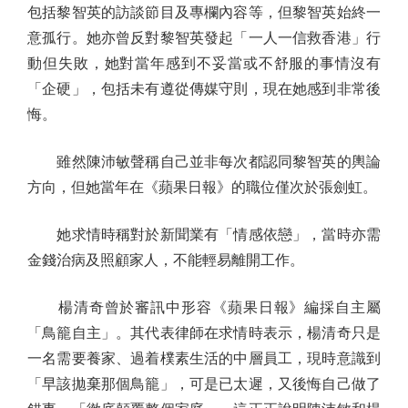
包括黎智英的訪談節目及專欄內容等，但黎智英始終一
意孤行。她亦曾反對黎智英發起「一人一信救香港」行
動但失敗，她對當年感到不妥當或不舒服的事情沒有
「企硬」，包括未有遵從傳媒守則，現在她感到非常後
悔。
雖然陳沛敏聲稱自己並非每次都認同黎智英的輿論
方向，但她當年在《蘋果日報》的職位僅次於張劍虹。
她求情時稱對於新聞業有「情感依戀」，當時亦需
金錢治病及照顧家人，不能輕易離開工作。
楊清奇曾於審訊中形容《蘋果日報》編採自主屬
「鳥籠自主」。其代表律師在求情時表示，楊清奇只是
一名需要養家、過着樸素生活的中層員工，現時意識到
「早該拋棄那個鳥籠」，可是已太遲，又後悔自己做了