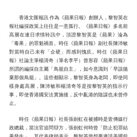
香港文匯報訊 作為《蘋果日報》創辦人，黎智英在
報社編採政策上往往是一意孤行。《蘋果日報》多名前
高層在連日求情聆訊中，頂證黎智英是《蘋果》淪為
「毒果」的罪魁禍首。時任《蘋果日報》副社長陳沛敏
對當時自己未有「企硬」而感到愧疚。時任《蘋果日
報》社論主筆楊清奇（筆名李平）曾形容《蘋果日報》
所謂的編採自主屬「鳥籠自主」，如今意識到「早該拋
棄那個鳥籠」。這些都顯示，黎智英身為老闆，即使同
樣身處高層，陳沛敏和楊清奇等是按黎智英的指示行
事，即使香港國安法實施後，反中亂港的陰謀也未曾停
止。
時任《蘋果日報》社長張劍虹在被捕時是壹傳媒行
政總裁，當法官追問辯方，張劍虹何時曾「防止犯罪結
果發生」，其代表律師表示，黎智英曾想要邀請美國前