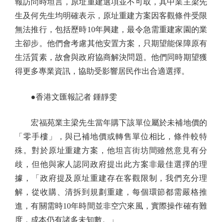
報訪問時坦言，原址重建選項並不可取，其中業主梁先
生及何先生均明確表示，原址重建方案因客觀條件受限
無法推行，包括歷時10年興建，最令急需重建家園的業
主卻步。他們會考慮其他安置方案，只期望能保障原有
生活質素，故會與政府協商解決問題。他們同時期望獲
得更多專業資訊，協助受影響居民作出合適選擇。
●香港文匯報記者 鍾靜雯
宏福苑業主梁先生當年購下該單位屬於未補地價的
「零手樓」，與已補地價或轉售單位相比，條件較特
殊。對於原址重建方案，他坦言街坊間雖然意見有分
歧，但他與家人認同政府提出此方案非最佳選擇的理
據，「政府提及原址重建存在客觀限制，我們充分理
解，從收購、清拆到規劃重建，每個環節都需嚴格推
進，有關需時10年時間並非空穴來風，實際操作確有難
度，成本仍有諸多未知數。」