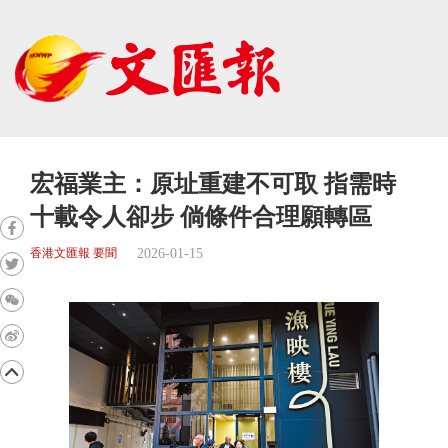
宏福業主：原址重建不可取 指需時
十載令人卻步 倘條件合理願轉區
2026-01-15
香港文匯報 要聞