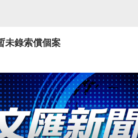
 暫未錄索償個案