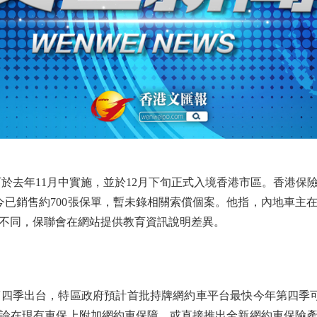
去年11月中實施，並於12月下旬正式入境香港市區。香港保
今已銷售約700張保單，暫未錄相關索償個案。他指，內地車主
不同，保聯會在網站提供教育資訊說明差異。
季出台，特區政府預計首批持牌網約車平台最快今年第四季可
論在現有車保上附加網約車保障，或直接推出全新網約車保險