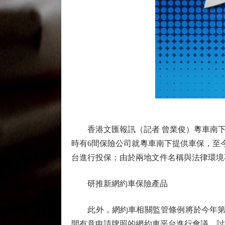
香港文匯報訊（記者 曾業俊）粵車南下於
時有6間保險公司就粵車南下提供車保，至
台進行投保；由於兩地文件名稱與法律環境
研推新網約車保險產品
此外，網約車相關監管條例將於今年第四
間有意申請牌照的網約車平台進行會議，討