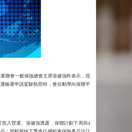
險業聯會一般保險總會主席張健強昨表示，現
在運輸署申請駕駛執照時，會自動導向保聯平
投入營運。張健強透露，保聯計劃下周與4
產品；預料最快下季進行網約車保險產品設計