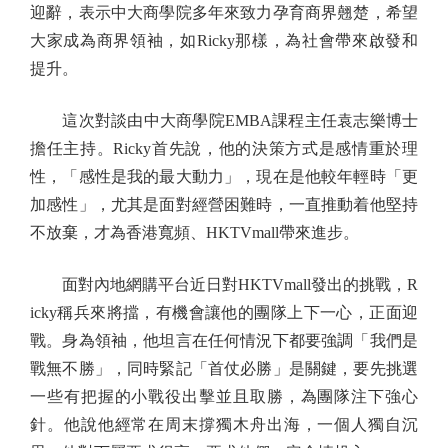
迎辭，表示中大商學院多年來致力孕育商界翹楚，希望
大家成為商界領袖，如Ricky那樣，為社會帶來啟發和
提升。
這次對談由中大商學院EMBA課程主任袁志樂博士
擔任主持。Ricky首先說，他的決策方式是感情重於理
性，「感性是我的最大動力」，現在是他較年輕時「更
加感性」，尤其是面對經營困難時，一直推動着他堅持
不放棄，才為香港寬頻、HKTVmall帶來進步。
面對內地網購平台近日對HKTVmall發出的挑戰，R
icky稱兵來將擋，有機會讓他的團隊上下一心，正面迎
戰。身為領袖，他坦言在任何情況下都要強調「我們是
戰無不勝」，同時緊記「首仗必勝」是關鍵，要先挑選
一些有把握的小戰役出擊並且取勝，為團隊注下強心
針。他說他經常在周末撐獨木舟出海，一個人獨自沉