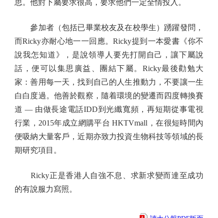
思。他對下屬要求很高，要求他們一定全情投入。
參加者（包括已畢業校友及在校學生）踴躍發問，
而Ricky亦耐心地一一回應。Ricky提到一本愛書《你不
說我怎知道》，是說領導人要先打開自己，讓下屬說
話，便可以集思廣益、團結下屬。Ricky最後勸勉大
家：善用每一天，找到自己的人生推動力，不要讓一生
白白度過。他善於觀察，隨着環境的變遷而四度轉換賽
道 — 由做長途電話IDD到光纖寬頻，再短期從事電視
行業，2015年成立網購平台 HKTVmall，在很短時間內
便吸納大量客戶，近期亦致力投資生物科技等領域的長
期研究項目。
Ricky正是香港人自強不息、求新求變而達至成功
的有說服力寫照。