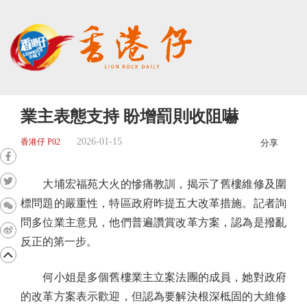
業主表態支持 盼增罰則收阻嚇
2026-01-15
香港仔 P02
分享
大埔宏福苑大火的慘痛教訓，揭示了舊樓維修及圍
標問題的嚴重性，特區政府昨提五大改革措施。記者詢
問多位業主意見，他們普遍讚賞改革方案，認為是撥亂
反正的第一步。
何小姐是多個舊樓業主立案法團的成員，她對政府
的改革方案表示歡迎，但認為要解決根深柢固的大維修