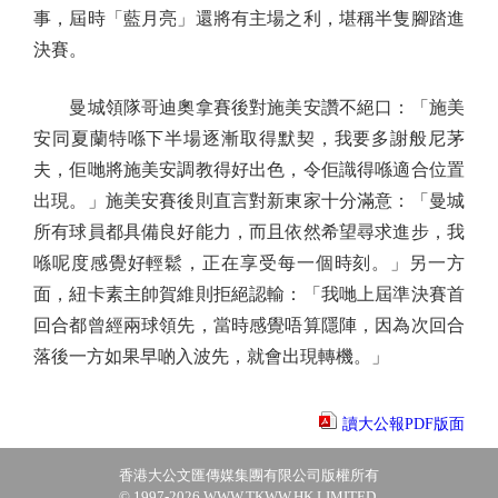
事，屆時「藍月亮」還將有主場之利，堪稱半隻腳踏進
決賽。
曼城領隊哥迪奧拿賽後對施美安讚不絕口：「施美
安同夏蘭特喺下半場逐漸取得默契，我要多謝般尼茅
夫，佢哋將施美安調教得好出色，令佢識得喺適合位置
出現。」施美安賽後則直言對新東家十分滿意：「曼城
所有球員都具備良好能力，而且依然希望尋求進步，我
喺呢度感覺好輕鬆，正在享受每一個時刻。」另一方
面，紐卡素主帥賀維則拒絕認輸：「我哋上屆準決賽首
回合都曾經兩球領先，當時感覺唔算隱陣，因為次回合
落後一方如果早啲入波先，就會出現轉機。」
讀大公報PDF版面
香港大公文匯傳媒集團有限公司版權所有
© 1997-2026 WWW.TKWW.HK LIMITED.