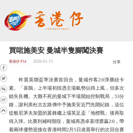
買啱施美安 曼城半隻腳闖決賽
2026-01-15
香港仔 P14
分享
昨晨英聯盃準決賽首回合，曼城作客2:0淨勝紐卡
素。「喜鵲」上半場初段憑主場氣勢佔得上風，但多次
錯失良機。大難不死的曼城下半場開始控制戰局，53分
鐘，謝利美杜古左路傳中予施美安近門先開紀錄，這位
從般尼茅夫加盟的翼鋒繼上場英足盃「地標戰」後再取
得入球。比賽到補時階段，曼城再憑卓基埋齋贏2:0，帶
着兩球優勢迎接在香港時間2月5日凌晨舉行的次回合賽