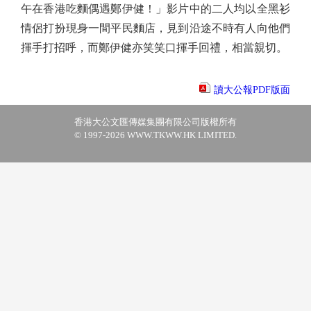
午在香港吃麵偶遇鄭伊健！」影片中的二人均以全黑衫
情侶打扮現身一間平民麵店，見到沿途不時有人向他們
揮手打招呼，而鄭伊健亦笑笑口揮手回禮，相當親切。
讀大公報PDF版面
香港大公文匯傳媒集團有限公司版權所有
© 1997-2026 WWW.TKWW.HK LIMITED.