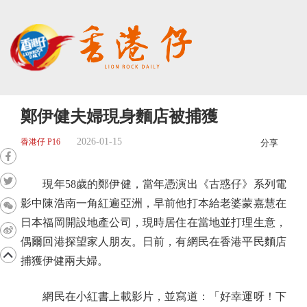
鄭伊健夫婦現身麵店被捕獲
2026-01-15
香港仔 P16
分享
現年58歲的鄭伊健，當年憑演出《古惑仔》系列電
影中陳浩南一角紅遍亞洲，早前他打本給老婆蒙嘉慧在
日本福岡開設地產公司，現時居住在當地並打理生意，
偶爾回港探望家人朋友。日前，有網民在香港平民麵店
捕獲伊健兩夫婦。
網民在小紅書上載影片，並寫道：「好幸運呀！下