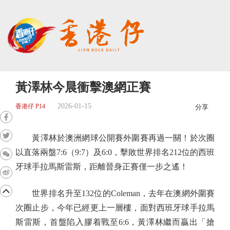
黃澤林今晨衝擊澳網正賽
2026-01-15
香港仔 P14
分享
黃澤林於澳洲網球公開賽外圍賽再過一關！於次圈
以直落兩盤7:6（9:7）及6:0，擊敗世界排名212位的西班
牙球手拉馬斯雷斯，距離晉身正賽僅一步之遙！
世界排名升至132位的Coleman，去年在澳網外圍賽
次圈止步，今年已經更上一層樓，面對西班牙球手拉馬
斯雷斯，首盤陷入膠着戰至6:6，黃澤林繼而贏出「搶