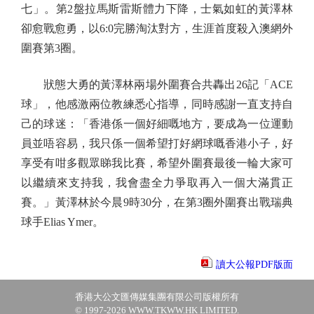
七」。第2盤拉馬斯雷斯體力下降，士氣如虹的黃澤林
卻愈戰愈勇，以6:0完勝淘汰對方，生涯首度殺入澳網外
圍賽第3圈。
狀態大勇的黃澤林兩場外圍賽合共轟出26記「ACE
球」，他感激兩位教練悉心指導，同時感謝一直支持自
己的球迷：「香港係一個好細嘅地方，要成為一位運動
員並唔容易，我只係一個希望打好網球嘅香港小子，好
享受有咁多觀眾睇我比賽，希望外圍賽最後一輪大家可
以繼續來支持我，我會盡全力爭取再入一個大滿貫正
賽。」黃澤林於今晨9時30分，在第3圈外圍賽出戰瑞典
球手Elias Ymer。
讀大公報PDF版面
香港大公文匯傳媒集團有限公司版權所有
© 1997-2026 WWW.TKWW.HK LIMITED.