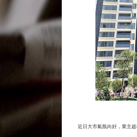
近日大市氣氛向好，業主趁機