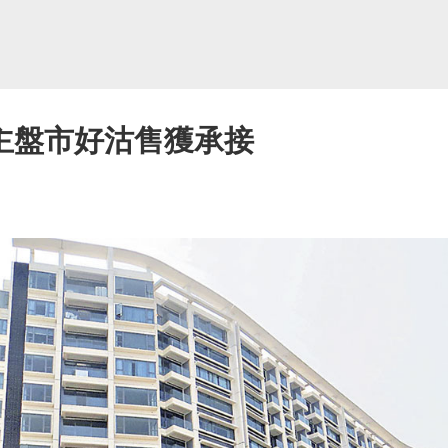
主盤市好沽售獲承接