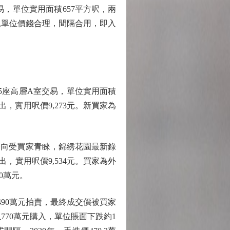
，單位實用面積657平方呎，兩
，見單位價錢合理，間隔合用，即入
座高層A室交易，單位實用面積
出，實用呎價9,273元。新買家為
。
向受買家青睞，錦綉花園最新錄
，實用呎價9,534元。買家為外
0萬元。
90萬元拍賣，最終成交價被買家
以770萬元購入，單位賬面下跌約1