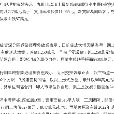
理黎宗雄表示，九肚山玖瓏山最新錄傲瓏閣2座中層D室交易
以727萬元易手，實用面積呎價11,065元。新買家為同區客
位賬面蝕87萬元。
資深分區營業經理吳啟業表示，日前促成大埔天賦海灣一期15
銀主盤形式放盤，叫價1,250萬元，早前「零議價」以1,250萬元沽
間隔合用，即決定購入單位自住。原業主現轉手賬面蝕399萬元
副區域營業經理劉喜燕表示，近日交投氣氛正面，銀主筍盤一
02平方呎，3房連套房間隔，以銀主形式放盤，最終以860萬元沽出
，見單位間隔合用，即入市單位作自用。業主是次易手賬面蝕24
豐新邨1座低層D室，實用面積516平方呎，三房間隔，開價4
銀行網上估價627萬元，低47萬元或7%。而單位原業主於2022年