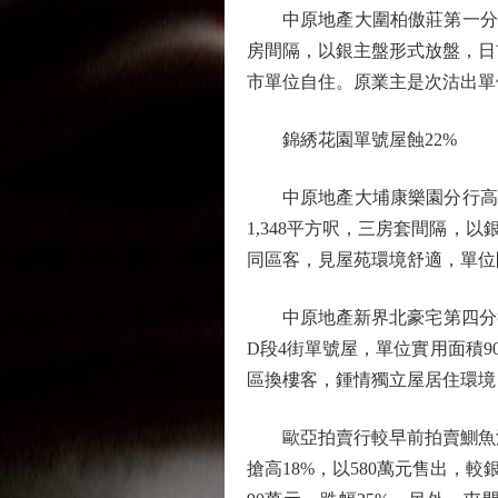
中原地產大圍柏傲莊第一分行經
房間隔，以銀主盤形式放盤，日前
市單位自住。原業主是次沽出單
錦綉花園單號屋蝕22%
中原地產大埔康樂園分行高級
1,348平方呎，三房套間隔，以
同區客，見屋苑環境舒適，單位
中原地產新界北豪宅第四分行
D段4街單號屋，單位實用面積9
區換樓客，鍾情獨立屋居住環境
歐亞拍賣行較早前拍賣鰂魚涌南
搶高18%，以580萬元售出，較