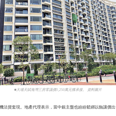
■大埔天賦海灣三房零議價1,250萬元獲承接。 資料圖片
沽貨套現。地產代理表示，當中銀主盤也紛紛鬆綁以蝕讓價出