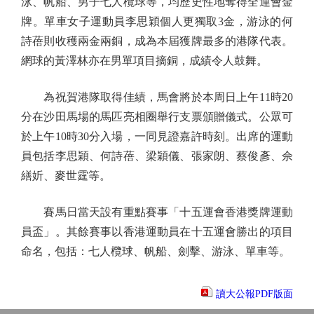
泳、帆船、男子七人欖球等，均歷史性地奪得全運會金
牌。單車女子運動員李思穎個人更獨取3金，游泳的何
詩蓓則收穫兩金兩銅，成為本屆獲牌最多的港隊代表。
網球的黃澤林亦在男單項目摘銅，成績令人鼓舞。
為祝賀港隊取得佳績，馬會將於本周日上午11時20
分在沙田馬場的馬匹亮相圈舉行支票頒贈儀式。公眾可
於上午10時30分入場，一同見證嘉許時刻。出席的運動
員包括李思穎、何詩蓓、梁穎儀、張家朗、蔡俊彥、佘
繕妡、麥世霆等。
賽馬日當天設有重點賽事「十五運會香港獎牌運動
員盃」。其餘賽事以香港運動員在十五運會勝出的項目
命名，包括：七人欖球、帆船、劍擊、游泳、單車等。
讀大公報PDF版面