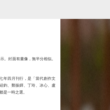
示。封面有畫像，無半分相似。
七年四月刊行，是「當代創作文
紹鈞、鄭振鐸、丁玲、冰心、盧
都是一時之選。