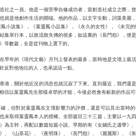
社之一員。他是一個苦學自修成功者，當創造社成立之際，曾
也就是他創作生活的開端。他的作品，以文字生動，詞藻美麗
靈鳳小說集》，《葉靈鳳小品集》，《永久的女性》，《未完的
結集單行本，以致流散失傳的很多，如這裏的《長門怨》，便
》等數篇，全是從刊物上選下的。
早年的《現代文藝》月刊上發表的最多，當時他是文壇上最活
於反對他地位的人，也承認這一點。
港，關於他近況的消息也就沉寂了下來。直到最近，我們還是
相信以葉靈鳳先生那樣卓犖的才能，今後必然會有嶄新的作品可
，但對於葉靈鳳在文壇影響力的評價，還是可以見出當時的
也未取得葉靈鳳本人的授權。全部篇目三十三篇，主要以一九
）為主幹，再配以數篇短篇小說。早期的有《女媧氏之遺孽》
》、《山茶花》、《夜明珠》、《長門怨》、《麗麗斯》、《