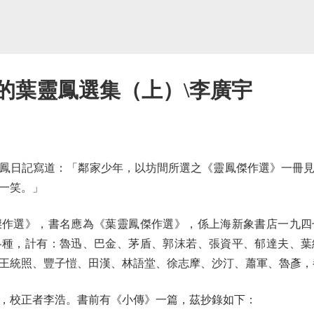
的葉靈鳳選集（上）\李廣宇
日記寫道：「鄰家少年，以坊間所選之《靈鳳傑作選》一冊見
一笑。」
選》，書名應為《葉靈鳳傑作選》，係上海新象書店一九四
各種，計有：魯迅、巴金、茅盾、郭沫若、張資平、郁達夫、葉
王統照、豐子愷、田漢、林語堂、徐志摩、沙汀、蕭軍、魯彥，
校正者李浩。書前有《小傳》一篇，茲抄錄如下：