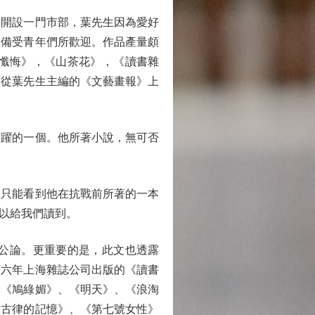
開設一門市部，葉先生因為愛好
，備受青年們所歡迎。作品產量頗
懺悔》，《山茶花》，《讀書雜
是從葉先生主編的《文藝畫報》上
躍的一個。他所著小說，無可否
只能看到他在抗戰前所著的一本
以給我們讀到。
公論。更重要的是，此文也透露
四六年上海雜誌公司出版的《讀書
、《鳩綠媚》、《明天》、《浪淘
朱古律的記憶》、《第七號女性》