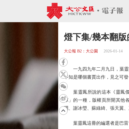
燈下集/幾本翻版
大公報 B2：大公園
2026-01-14
一九四九年二月九日，葉靈鳳
不知是哪個書賈出作，見之可發
葉靈鳳所說的這本《靈鳳傑作
庫」的一種，版權頁所開其他
隱、謝冰瑩、蘇綠綺、張天翼、
葉靈鳳這冊的編選者是巴雷，