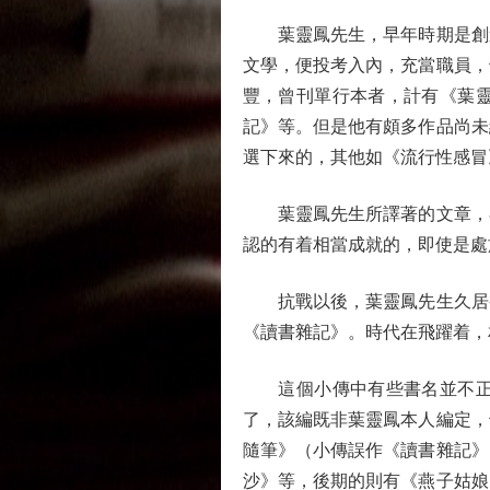
葉靈鳳先生，早年時期是創造
文學，便投考入內，充當職員，
豐，曾刊單行本者，計有《葉
記》等。但是他有頗多作品尚未
選下來的，其他如《流行性感冒
葉靈鳳先生所譯著的文章，在
認的有着相當成就的，即使是處
抗戰以後，葉靈鳳先生久居香
《讀書雜記》。時代在飛躍着，
這個小傳中有些書名並不正確
了，該編既非葉靈鳳本人編定，
隨筆》（小傳誤作《讀書雜記》
沙》等，後期的則有《燕子姑娘