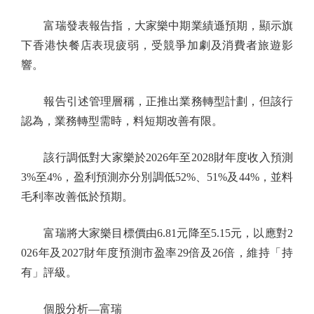
富瑞發表報告指，大家樂中期業績遜預期，顯示旗
下香港快餐店表現疲弱，受競爭加劇及消費者旅遊影
響。
報告引述管理層稱，正推出業務轉型計劃，但該行
認為，業務轉型需時，料短期改善有限。
該行調低對大家樂於2026年至2028財年度收入預測
3%至4%，盈利預測亦分別調低52%、51%及44%，並料
毛利率改善低於預期。
富瑞將大家樂目標價由6.81元降至5.15元，以應對2
026年及2027財年度預測市盈率29倍及26倍，維持「持
有」評級。
個股分析—富瑞