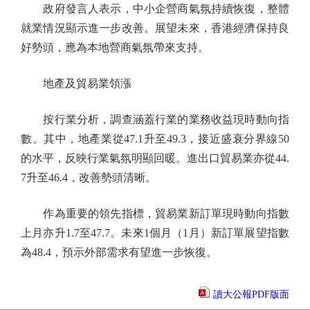
政府發言人表示，中小企營商氣氛持續恢復，整體
就業情況顯示進一步改善。展望未來，香港經濟保持良
好勢頭，應為本地營商氣氛帶來支持。
地產及貿易業領漲
按行業分析，調查涵蓋行業的業務收益現時動向指
數。其中，地產業從47.1升至49.3，接近盛衰分界線50
的水平，反映行業氣氛明顯回暖。進出口貿易業亦從44.
7升至46.4，改善勢頭清晰。
作為重要的領先指標，貿易業新訂單現時動向指數
上月亦升1.7至47.7。未來1個月（1月）新訂單展望指數
為48.4，預示外部需求有望進一步恢復。
讀大公報PDF版面