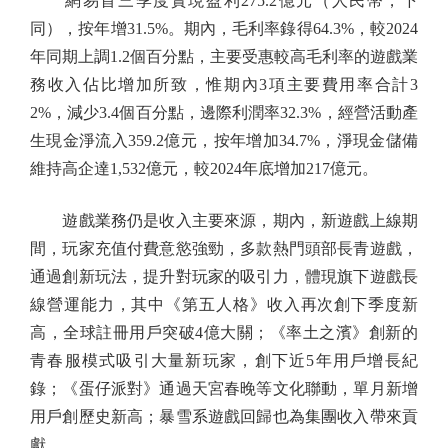
網易首三季度實現盈利275.2億元（人民幣，下
同），按年增31.5%。期內，毛利率錄得64.3%，較2024
年同期上調1.2個百分點，主要受惠較高毛利率的遊戲業
務收入佔比增加所致，惟期內3項主要費用率合計3
2%，減少3.4個百分點，邊際利潤率32.3%，經營活動產
生現金淨流入359.2億元，按年增加34.7%，淨現金儲備
維持高企達1,532億元，較2024年底增加217億元。
遊戲業務仍是收入主要來源，期內，新遊戲上線期
間，玩家充值付費意慾強勁，多款熱門頭部長青遊戲，
通過創新玩法，提升對玩家的吸引力，體現旗下遊戲長
線營運能力，其中《第五人格》收入再次創下季度新
高，全球註冊用戶突破4億大關；《率土之濱》創新的
青春服模式吸引大量新玩家，創下近5年用戶增長紀
錄；《蛋仔派對》通過天宮春晚等文化聯動，單月新增
用戶創歷史新高；暴雪系遊戲回歸也為集團收入帶來貢
獻。