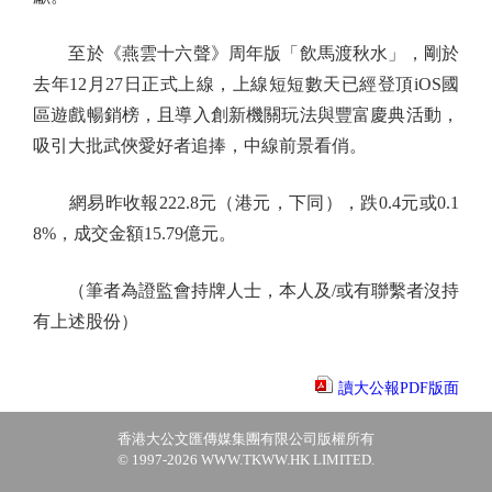
至於《燕雲十六聲》周年版「飲馬渡秋水」，剛於
去年12月27日正式上線，上線短短數天已經登頂iOS國
區遊戲暢銷榜，且導入創新機關玩法與豐富慶典活動，
吸引大批武俠愛好者追捧，中線前景看俏。
網易昨收報222.8元（港元，下同），跌0.4元或0.1
8%，成交金額15.79億元。
（筆者為證監會持牌人士，本人及/或有聯繫者沒持
有上述股份）
讀大公報PDF版面
香港大公文匯傳媒集團有限公司版權所有
© 1997-2026 WWW.TKWW.HK LIMITED.